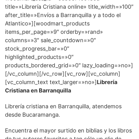
title=»Librería Cristiana online» title_width=»100″
after_title=»Envíos a Barranquilla y a todo el
Atlantico»][woodmart_products
items_per_page=»9″ orderby=»rand»
columns=»3″ sale_countdown=»0″
stock_progress_bar=»0″
highlighted_products=»0″
products_bordered_grid=»0″ lazy_loading=»no»]
[/vc_column][/vc_row][vc_row][vc_column]
[vc_column_text text_larger=»no»]
Librería
Cristiana en Barranquilla
Librería cristiana en Barranquilla, atendemos
desde Bucaramanga.
Encuentra el mayor surtido en biblias y los libros
de tus autores favoritos a tan sólo un clic de