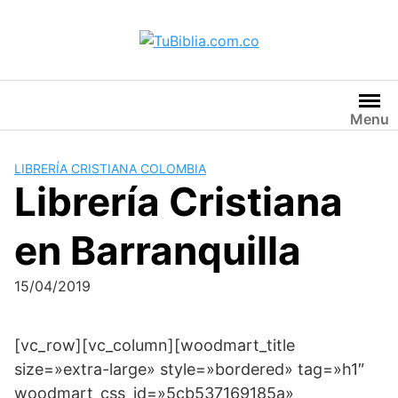
Saltar
al
contenido
Menu
LIBRERÍA CRISTIANA COLOMBIA
Librería Cristiana
en Barranquilla
15/04/2019
[vc_row][vc_column][woodmart_title
size=»extra-large» style=»bordered» tag=»h1″
woodmart_css_id=»5cb537169185a»