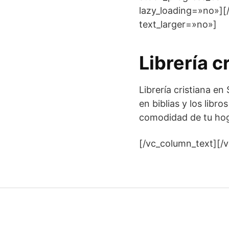
lazy_loading=»no»][
text_larger=»no»]
Librería c
Librería cristiana 
en biblias y los libro
comodidad de tu hog
[/vc_column_text][/