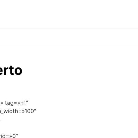
erto
d» tag=»h1″
le_width=»100″
s
rid=»0″