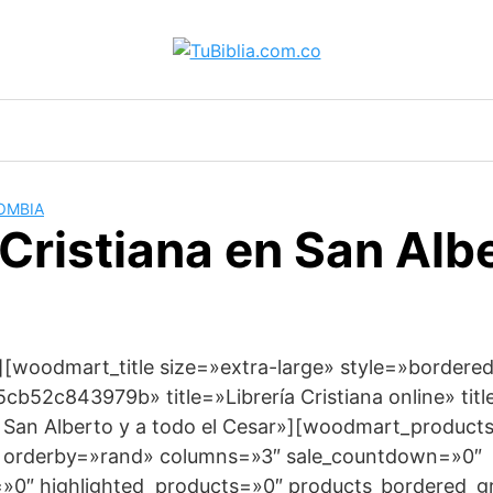
OMBIA
 Cristiana en San Alb
[woodmart_title size=»extra-large» style=»bordere
b52c843979b» title=»Librería Cristiana online» tit
 a San Alberto y a todo el Cesar»][woodmart_product
 orderby=»rand» columns=»3″ sale_countdown=»0″
»0″ highlighted_products=»0″ products_bordered_g