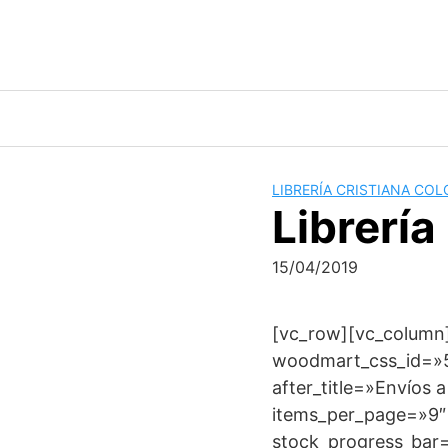
Saltar
al
contenido
LIBRERÍA CRISTIANA COL
Librería
15/04/2019
[vc_row][vc_column]
woodmart_css_id=»5c
after_title=»Envíos
items_per_page=»9″
stock_progress_bar=