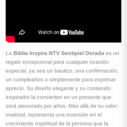
La
Biblia Inspira NTV Sentipiel Dorada
es un
regalo excepcional para cualquier ocasión
especial, ya sea un bautizo, una confirmación,
un cumpleaños o simplemente para expresar
aprecio. Su diseño elegante y su contenido
inspirador la convierten en un presente que
será atesorado por años. Más allá de su valor
material, representa una inversión en el
crecimiento espiritual de la persona que la