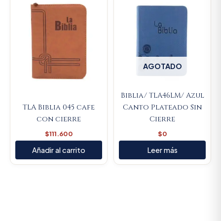
AGOTADO
Biblia/ TLA46LM/ Azul
TLA Biblia 045 cafe
Canto Plateado Sin
con cierre
Cierre
$
111.600
$
0
Añadir al carrito
Leer más