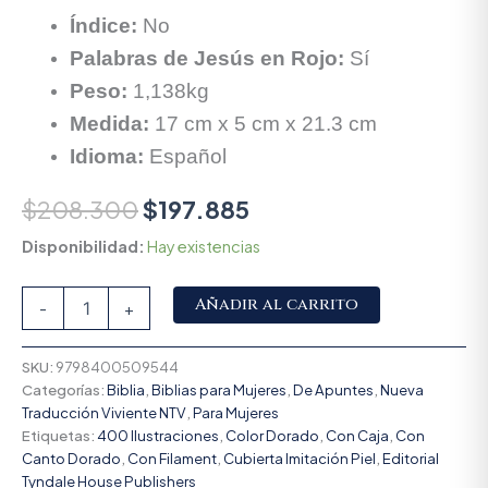
Índice:
No
Palabras de Jesús en Rojo:
Sí
Peso:
1,138kg
Medida:
17 cm x 5 cm x 21.3 cm
Idioma:
Español
$
208.300
$
197.885
Disponibilidad:
Hay existencias
Alternative:
Añadir al carrito
-
+
SKU:
9798400509544
Categorías:
Biblia
,
Biblias para Mujeres
,
De Apuntes
,
Nueva
Traducción Viviente NTV
,
Para Mujeres
Etiquetas:
400 Ilustraciones
,
Color Dorado
,
Con Caja
,
Con
Canto Dorado
,
Con Filament
,
Cubierta Imitación Piel
,
Editorial
Tyndale House Publishers