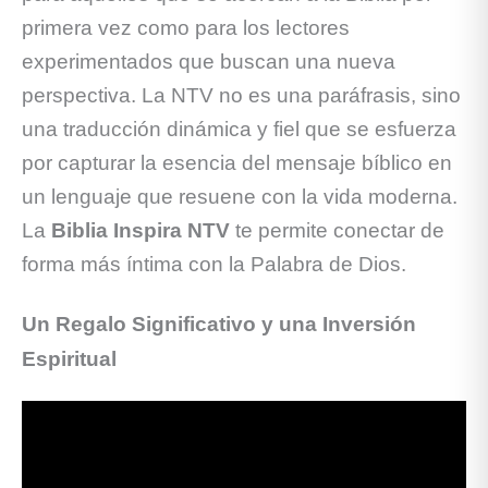
primera vez como para los lectores
experimentados que buscan una nueva
perspectiva. La NTV no es una paráfrasis, sino
una traducción dinámica y fiel que se esfuerza
por capturar la esencia del mensaje bíblico en
un lenguaje que resuene con la vida moderna.
La
Biblia Inspira NTV
te permite conectar de
forma más íntima con la Palabra de Dios.
Un Regalo Significativo y una Inversión
Espiritual