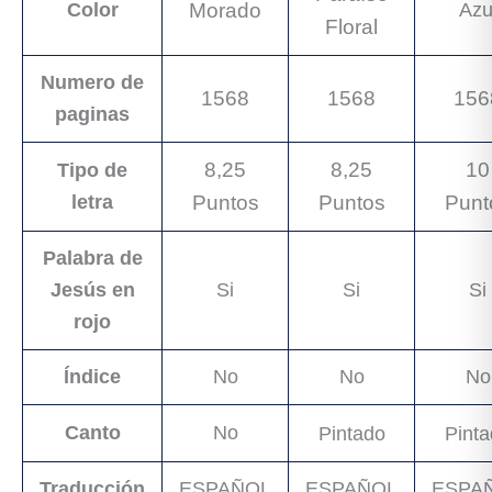
Color
Morado
Azu
Floral
Numero de
1568
1568
156
paginas
8,25
8,25
10
Tipo de
letra
Puntos
Puntos
Punt
Palabra de
Jesús en
Si
Si
Si
rojo
Índice
No
No
No
Canto
No
Pintado
Pint
Traducción
ESPAÑOL
ESPAÑOL
ESPA