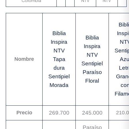
Bibl
Biblia
Inspi
Biblia
Inspira
NT
Inspira
NTV
Sentip
NTV
Nombre
Tapa
Azu
Sentipiel
dura
Let
Paraíso
Sentipiel
Gran
Floral
Morada
co
Filam
Precio
269.700
245.000
210.
Paraíso