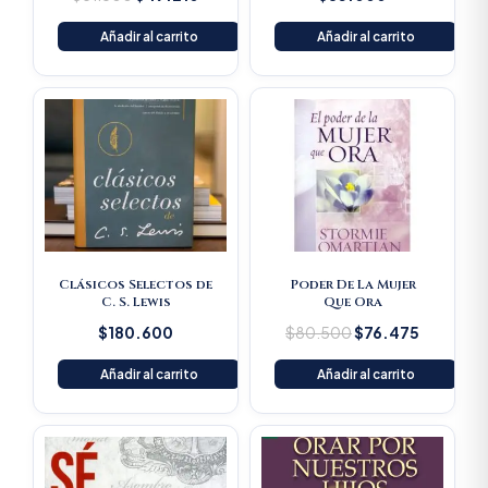
Añadir al carrito
Añadir al carrito
Original
Current
price
price
was:
is:
$80.500.
$76.475
Clásicos Selectos de
Poder De La Mujer
C. S. Lewis
Que Ora
$
180.600
$
80.500
$
76.475
Añadir al carrito
Añadir al carrito