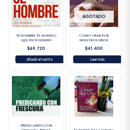
AGOTADO
Sé hombre: El modelo
Cómo orar por
que Dios diseñó
nuestros hijos
$
69.720
$
41.400
Añadir al carrito
Leer más
Original
Current
Original
Current
price
price
price
price
was:
is:
was:
is:
$61.600.
$58.520.
$33.100.
$31.445.
Predicando con