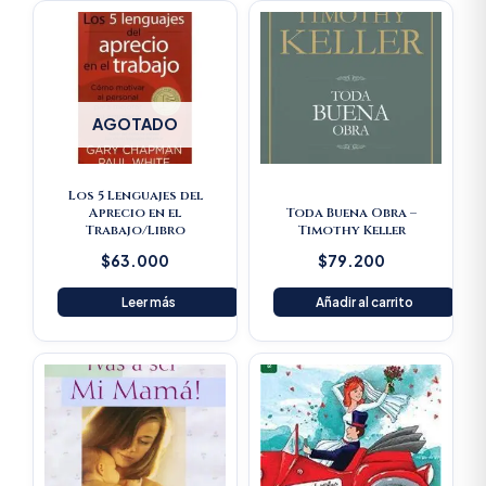
AGOTADO
Los 5 Lenguajes del
Aprecio en el
Toda Buena Obra –
Trabajo/Libro
Timothy Keller
$
63.000
$
79.200
Leer más
Añadir al carrito
Original
Current
price
price
was:
is:
$23.600.
$22.420.