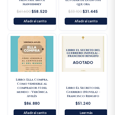
frescura. Bruce
El poder de la esposa
Mawhinney
que ora
$
61.600
$
58.520
$
33.100
$
31.445
Añadir al carrito
Añadir al carrito
AGOTADO
Libro: Ella Compra.
Como venderle al
comprador #1 del
Libro El Secreto del
mundo – Verónica
Guerrero (Novela) –
Avilés
Francisco Rengifo
$
86.880
$
51.240
Añadir al carrito
Leer más