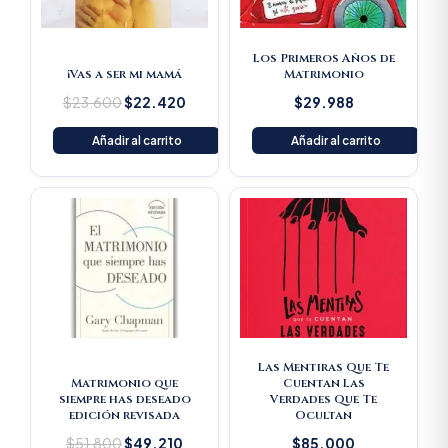
Los Primeros Años de
¡Vas a ser mi mamá
Matrimonio
$
23.600
$
22.420
$
29.988
Añadir al carrito
Añadir al carrito
Original
Current
price
price
was:
is:
$51.800.
$49.210.
Las Mentiras Que Te
Matrimonio que
Cuentan Las
siempre has deseado
Verdades Que Te
edición revisada
Ocultan
$
51.800
$
49.210
$
85.000