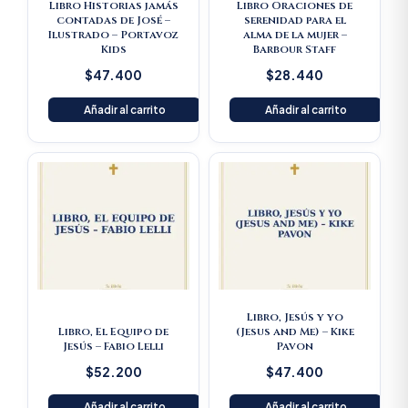
Libro Historias jamás
Libro Oraciones de
contadas de José –
serenidad para el
Ilustrado – Portavoz
alma de la mujer –
Kids
Barbour Staff
$
47.400
$
28.440
Añadir al carrito
Añadir al carrito
Libro, Jesús y yo
Libro, El Equipo de
(Jesus and Me) – Kike
Jesús – Fabio Lelli
Pavon
$
52.200
$
47.400
Añadir al carrito
Añadir al carrito