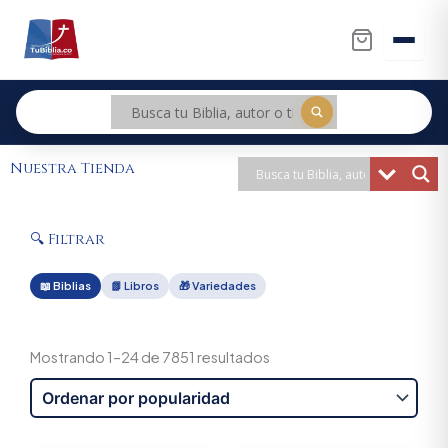
Ir
al
contenido
Nuestra Tienda
🔍 Filtrar
📖 Biblias
📗 Libros
🎁 Variedades
Sorted
by
Mostrando 1–24 de 7851 resultados
popularity