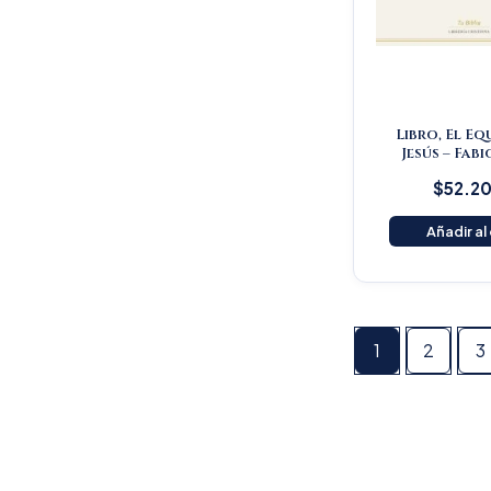
Libro, El Eq
Jesús – Fabi
$
52.2
Añadir al
1
2
3