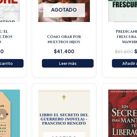
AGOTADO
: El
Predican
e Dios
Cómo orar por
frescura
ó
nuestros hijos
Mawhi
20
$
41.400
$
61.600
 carrito
Leer más
Añadir a