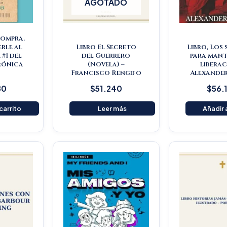
AGOTADO
Compra.
rle al
Libro El Secreto
Libro, Los
#1 del
del Guerrero
para mant
rónica
(Novela) –
liberac
s
Francisco Rengifo
Alexander
80
$
51.240
$
56.
 carrito
Leer más
Añadir a