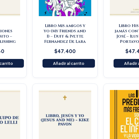
Libro Mis amigos y
Libro Hi
iones
yo (My Friends and
jamás con
ito –
I) – Duff & Ivette
José – Ilu
lishing
Fernandez De Lara
Portavo
40
$
47.400
$
47.
 carrito
Añadir al carrito
Añadir a