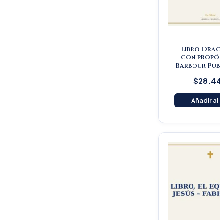
Libro Orac
con propós
Barbour Pub
$
28.4
Añadir al