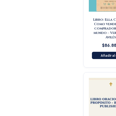
Libro: Ella 
Como vende
comprador 
mundo – Ve
Avilé
$
86.8
Añadir al