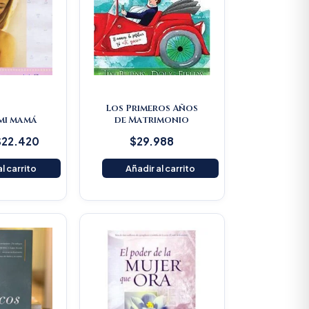
Los Primeros Años
 mi mamá
de Matrimonio
$
22.420
$
29.988
l carrito
Añadir al carrito
Original
Current
price
price
was:
is:
$80.500.
$76.475.