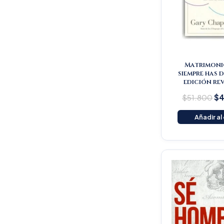
Matrimoni
siempre has 
edición re
$
51.800
$
4
Añadir al