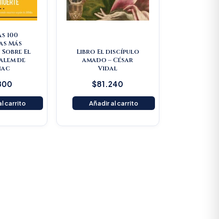
as 100
as Más
 Sobre El
Libro El discípulo
Salem de
amado – César
nac
Vidal
800
$
81.240
l carrito
Añadir al carrito