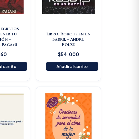
 secretos
ener tu
Libro, Robots en un
ión –
barril – Andru
 Pagani
Polze
160
$
54.000
l carrito
Añadir al carrito