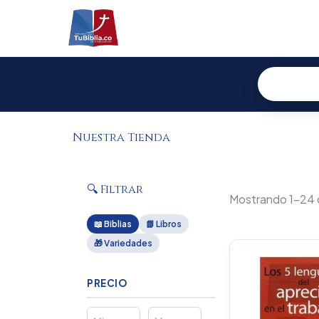
Ir
al
contenido
Nuestra Tienda
🔍 Filtrar
Mostrando 1–24 
📖 Biblias
📗 Libros
🎁 Variedades
PRECIO