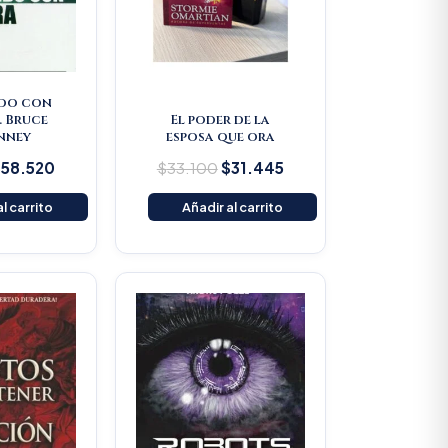
do con
. Bruce
El poder de la
nney
esposa que ora
$
58.520
$
33.100
$
31.445
l carrito
Añadir al carrito