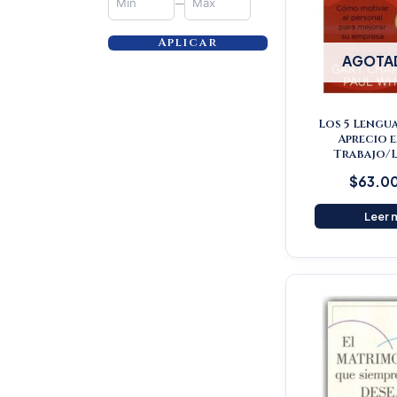
—
Aplicar
AGOTA
Los 5 Lengua
Aprecio e
Trabajo/L
$
63.0
Leer 
Or
pr
wa
$5