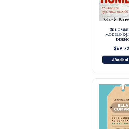
Sé hombre
modelo qu
diseñ
$
69.7
Añadir al