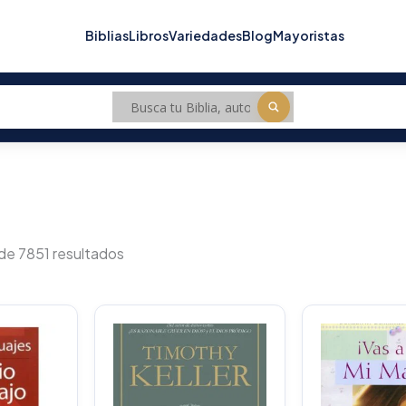
Biblias
Libros
Variedades
Blog
Mayoristas
Sorted
by
de 7851 resultados
popularity
O
p
w
$