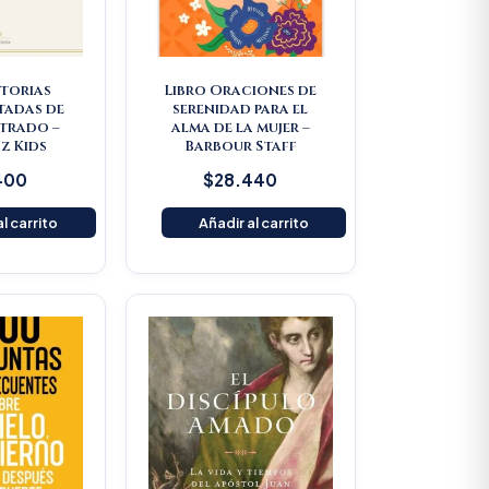
storias
Libro Oraciones de
tadas de
serenidad para el
strado –
alma de la mujer –
z Kids
Barbour Staff
400
$
28.440
l carrito
Añadir al carrito