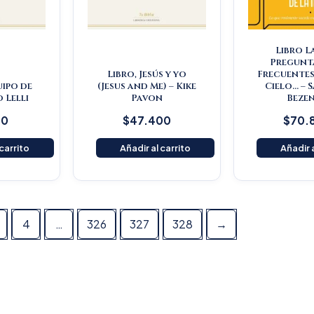
Libro L
Pregunt
Libro, Jesús y yo
Frecuentes
uipo de
(Jesus and Me) – Kike
Cielo… – 
o Lelli
Pavon
Beze
00
$
47.400
$
70.
 carrito
Añadir al carrito
Añadir a
4
…
326
327
328
→