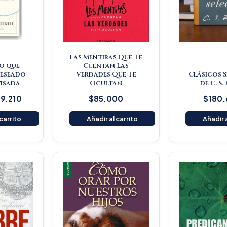
Las Mentiras Que Te
o que
Cuentan Las
deseado
Verdades Que Te
Clásicos 
visada
Ocultan
de C. S.
9.210
$
85.000
$
180
 carrito
Añadir al carrito
Añadir a
O
p
w
$