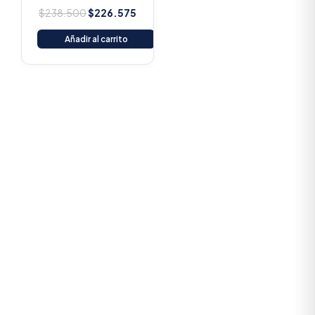
$
238.500
$
226.575
Añadir al carrito