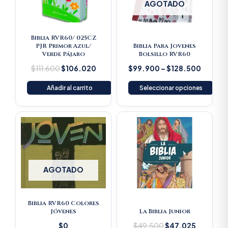
variantes.
AGOTADO
Las
opciones
se
Biblia RVR60/ 025CZ
PJR Primor Azul/
Biblia Para Jovenes
pueden
Verde Pájaro
Bolsillo RVR60
elegir
$
111.600
$
106.020
$
99.900
–
$
128.500
en
la
Añadir al carrito
Seleccionar opciones
página
de
Original
Current
producto
price
price
was:
is:
$49.500.
$47.025
AGOTADO
Biblia RVR60 Colores
Jóvenes
La Biblia Junior
$
0
$
49.500
$
47.025