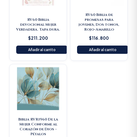
RV60 Biblia de
RV60 Biblia
promesas para
devocional Mujer
jovenes, Dos tonos,
Verdadera. Tapa dura.
Rojo-Amarillo
$
211.200
$
116.800
Añadir al carrito
Añadir al carrito
Original
Current
price
price
was:
is:
$238.500.
$226.575.
Biblia RVR1960 De la
Mujer Conforme al
Corazón de Dios –
Pétalos