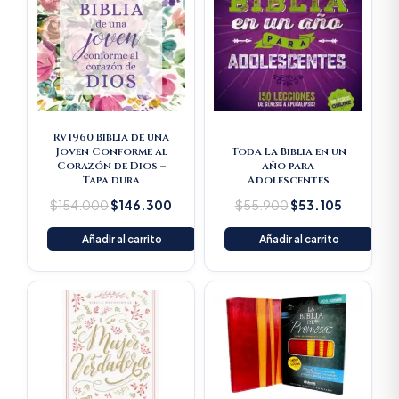
price
price
price
price
was:
is:
was:
is:
$154.000.
$146.300.
$55.900.
$53.105.
RV1960 Biblia de una
Joven Conforme al
Toda La Biblia en un
Corazón de Dios –
año para
Tapa dura
Adolescentes
$
154.000
$
146.300
$
55.900
$
53.105
Añadir al carrito
Añadir al carrito