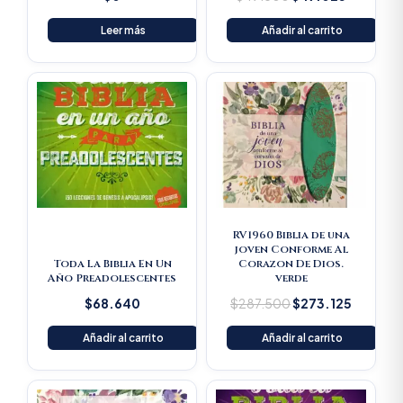
Leer más
Añadir al carrito
Original
Current
price
price
was:
is:
$287.500.
$273.12
RV1960 Biblia de una
joven Conforme Al
Toda La Biblia En Un
Corazon De Dios.
Año Preadolescentes
verde
$
68.640
$
287.500
$
273.125
Añadir al carrito
Añadir al carrito
Original
Current
Original
Current