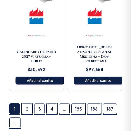
Libro: Deje Que Los
Calendario de Pared
Alimentos Sean Su
2027 Virtuosa –
Medicina – Don
Unilit
Colbert MD
$
30.592
$
97.658
Añadir al carrito
Añadir al carrito
1
2
3
4
…
185
186
187
→