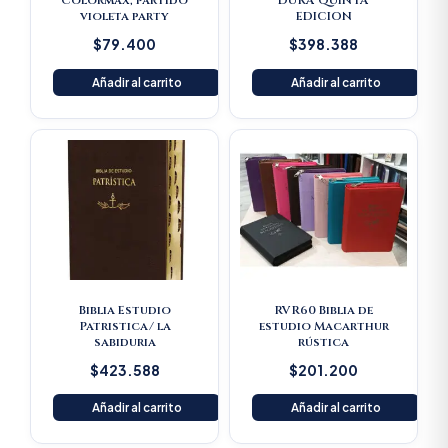
Colormax, partido
DURA QUINTA
violeta party
EDICION
$
79.400
$
398.388
Añadir al carrito
Añadir al carrito
Biblia Estudio
RVR60 Biblia de
Patristica/ la
estudio Macarthur
sabiduria
rústica
$
423.588
$
201.200
Añadir al carrito
Añadir al carrito