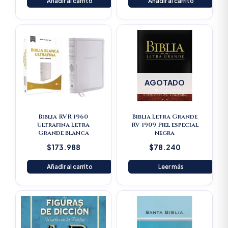
Añadir al carrito
Añadir al carrito
AGOTADO
Biblia RVR 1960
Biblia Letra Grande
Ultrafina Letra
RV 1909 Piel especial
Grande Blanca
negra
$
173.988
$
78.240
Añadir al carrito
Leer más
Original
Current
price
price
was:
is:
$125.900.
$119.605.