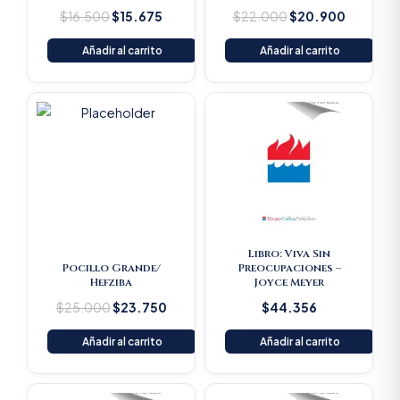
$
16.500
$
15.675
$
22.000
$
20.900
Añadir al carrito
Añadir al carrito
Original
Current
price
price
was:
is:
$25.000.
$23.750.
Libro: Viva Sin
Pocillo Grande/
Preocupaciones –
Hefziba
Joyce Meyer
$
25.000
$
23.750
$
44.356
Añadir al carrito
Añadir al carrito