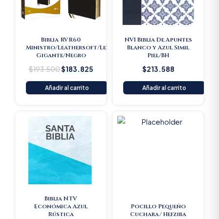
Biblia RVR60
NVI Biblia De Apuntes
Ministro/Leathersoft/Letra
Blanco y Azul Simil
Gigante/Negro
Piel/BH
$
193.500
$
183.825
$
213.588
Añadir al carrito
Añadir al carrito
Original
Current
Original
Current
price
price
price
price
was:
is:
was:
is:
$16.500.
$15.675.
$22.000.
$20.900
Biblia NTV
Económica Azul
Pocillo Pequeño
Rústica
Cuchara/ Hefziba