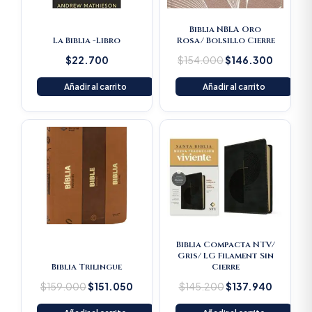
Biblia NBLA Oro
La Biblia -Libro
Rosa/ Bolsillo Cierre
$
22.700
$
154.000
$
146.300
Añadir al carrito
Añadir al carrito
Original
Current
Original
Current
price
price
price
price
was:
is:
was:
is:
$159.000.
$151.050.
$145.200.
$137.94
Biblia Compacta NTV/
Gris/ LG Filament Sin
Biblia Trilingue
Cierre
$
159.000
$
151.050
$
145.200
$
137.940