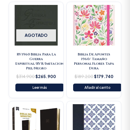
Original
Current
Original
Current
price
price
price
price
was:
is:
was:
is:
$314.900.
$265.900.
$189.200.
$179.74
AGOTADO
RV1960 Biblia Para La
Biblia De Apuntes
Guerra
1960/ Tamaño
Espiritual/RVR/Imitacion
Personal Flores Tapa
Piel/Negro
Dura
$
314.900
$
265.900
$
189.200
$
179.740
Leer más
Añadir al carrito
Original
Current
price
price
was:
is:
$193.500.
$183.825.