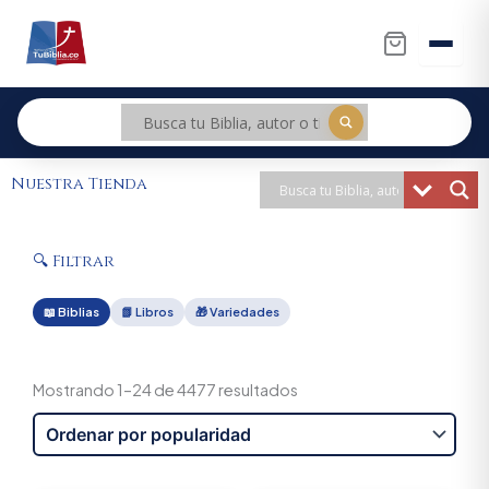
Ir
al
contenido
Nuestra Tienda
🔍 Filtrar
📖 Biblias
📗 Libros
🎁 Variedades
Sorted
by
Mostrando 1–24 de 4477 resultados
popularity