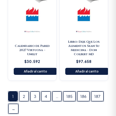
Libro: Deje Que Los
Calendario de Pared
Alimentos Sean Su
2027 Virtuosa –
Medicina – Don
Unilit
Colbert MD
$
30.592
$
97.658
Añadir al carrito
Añadir al carrito
1
2
3
4
…
185
186
187
→