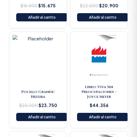
$
16.500
$
15.675
$
22.000
$
20.900
Añadir al carrito
Añadir al carrito
Original
Current
price
price
was:
is:
$25.000.
$23.750.
Libro: Viva Sin
Pocillo Grande/
Preocupaciones –
Hefziba
Joyce Meyer
$
25.000
$
23.750
$
44.356
Añadir al carrito
Añadir al carrito