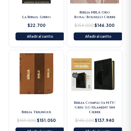
Biblia NBLA Oro
La Biblia -Libro
Rosa/ Bolsillo Cierre
$
22.700
$
154.000
$
146.300
Añadir al carrito
Añadir al carrito
Original
Current
Original
Current
price
price
price
price
was:
is:
was:
is:
$159.000.
$151.050.
$145.200.
$137.94
Biblia Compacta NTV/
Gris/ LG Filament Sin
Biblia Trilingue
Cierre
$
159.000
$
151.050
$
145.200
$
137.940