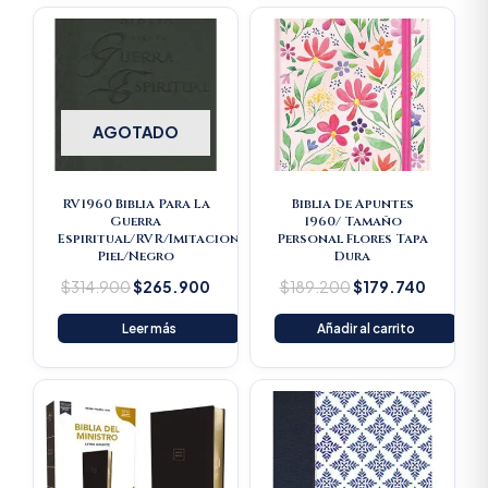
Original
Current
Original
Current
price
price
price
price
was:
is:
was:
is:
$314.900.
$265.900.
$189.200.
$179.74
AGOTADO
RV1960 Biblia Para La
Biblia De Apuntes
Guerra
1960/ Tamaño
Espiritual/RVR/Imitacion
Personal Flores Tapa
Piel/Negro
Dura
$
314.900
$
265.900
$
189.200
$
179.740
Leer más
Añadir al carrito
Original
Current
price
price
was:
is:
$193.500.
$183.825.