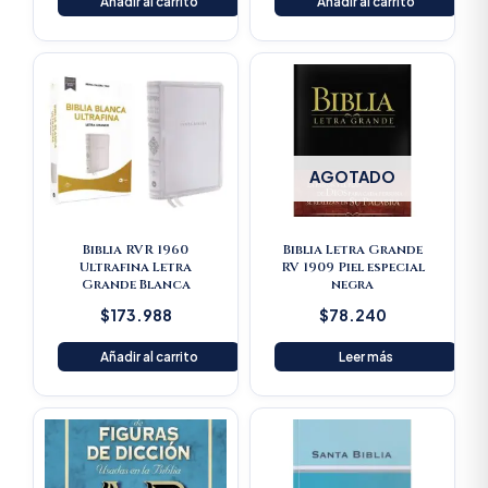
Añadir al carrito
Añadir al carrito
AGOTADO
Biblia RVR 1960
Biblia Letra Grande
Ultrafina Letra
RV 1909 Piel especial
Grande Blanca
negra
$
173.988
$
78.240
Añadir al carrito
Leer más
Original
Current
price
price
was:
is:
$125.900.
$119.605.