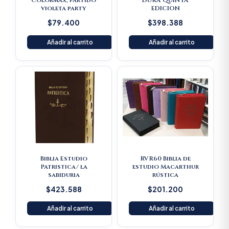
Colormax, partido
DURA QUINTA
violeta party
EDICION
$
79.400
$
398.388
Añadir al carrito
Añadir al carrito
Biblia Estudio
RVR60 Biblia de
Patristica/ la
estudio Macarthur
sabiduria
rústica
$
423.588
$
201.200
Añadir al carrito
Añadir al carrito