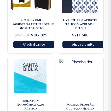
Biblia RVR60
NVI Biblia De Apuntes
Ministro/Leathersoft/Letra
Blanco y Azul Simil
Gigante/Negro
Piel/BH
$
193.500
$
183.825
$
213.588
Añadir al carrito
Añadir al carrito
Original
Current
Original
Current
price
price
price
price
was:
is:
was:
is:
$16.500.
$15.675.
$22.000.
$20.900
Biblia NTV
Económica Azul
Pocillo Pequeño
Rústica
Cuchara/ Hefziba