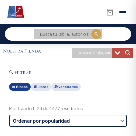
Ir
al
contenido
Nuestra Tienda
🔍 Filtrar
📖 Biblias
📗 Libros
🎁 Variedades
Sorted
by
Mostrando 1–24 de 4477 resultados
popularity