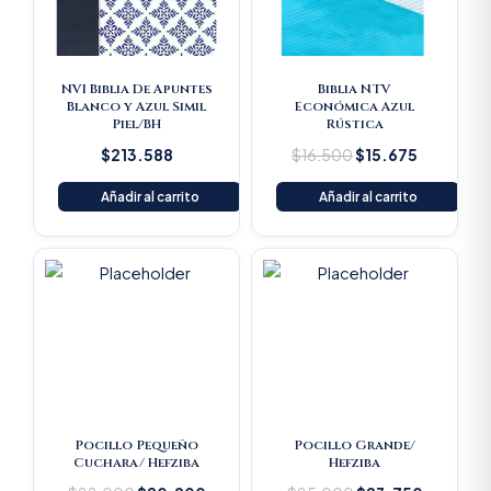
NVI Biblia De Apuntes
Biblia NTV
Blanco y Azul Simil
Económica Azul
Piel/BH
Rústica
$
213.588
$
16.500
$
15.675
Añadir al carrito
Añadir al carrito
Original
Current
Original
Current
price
price
price
price
was:
is:
was:
is:
$22.000.
$20.900.
$25.000.
$23.750
Pocillo Pequeño
Pocillo Grande/
Cuchara/ Hefziba
Hefziba