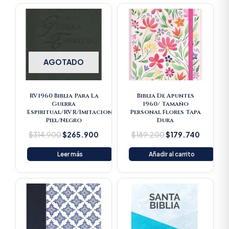
Original
Current
Original
Current
price
price
price
price
was:
is:
was:
is:
$314.900.
$265.900.
$189.200.
$179.74
AGOTADO
RV1960 Biblia Para La
Biblia De Apuntes
Guerra
1960/ Tamaño
Espiritual/RVR/Imitacion
Personal Flores Tapa
Piel/Negro
Dura
$
314.900
$
265.900
$
189.200
$
179.740
Leer más
Añadir al carrito
Original
Current
price
price
was:
is:
$16.500.
$15.675.