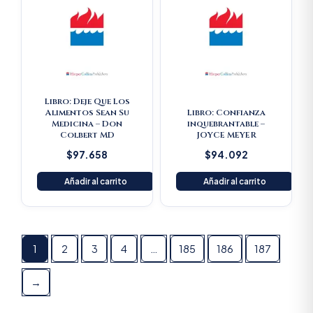
Libro: Deje Que Los
Alimentos Sean Su
Libro: Confianza
Medicina – Don
inquebrantable –
Colbert MD
JOYCE MEYER
$
97.658
$
94.092
Añadir al carrito
Añadir al carrito
1
2
3
4
…
185
186
187
→