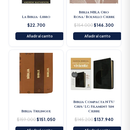
Biblia NBLA Oro
La Biblia -Libro
Rosa/ Bolsillo Cierre
$
22.700
$
154.000
$
146.300
Añadir al carrito
Añadir al carrito
Original
Current
Original
Current
price
price
price
price
was:
is:
was:
is:
$159.000.
$151.050.
$145.200.
$137.94
Biblia Compacta NTV/
Gris/ LG Filament Sin
Biblia Trilingue
Cierre
$
159.000
$
151.050
$
145.200
$
137.940