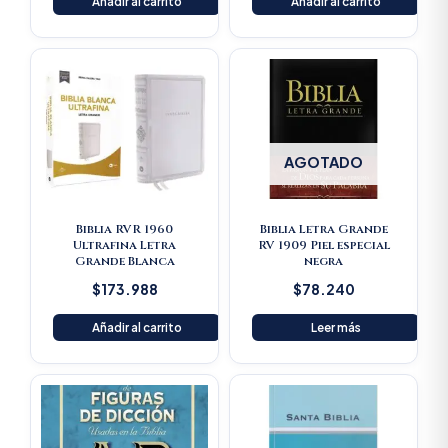
Añadir al carrito
Añadir al carrito
AGOTADO
Biblia RVR 1960
Biblia Letra Grande
Ultrafina Letra
RV 1909 Piel especial
Grande Blanca
negra
$
173.988
$
78.240
Añadir al carrito
Leer más
Original
Current
price
price
was:
is:
$125.900.
$119.605.