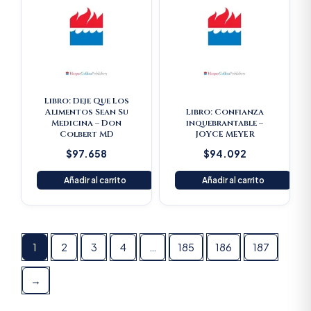
Libro: Deje Que Los
Alimentos Sean Su
Libro: Confianza
Medicina – Don
inquebrantable –
Colbert MD
JOYCE MEYER
$
97.658
$
94.092
Añadir al carrito
Añadir al carrito
1
2
3
4
…
185
186
187
→