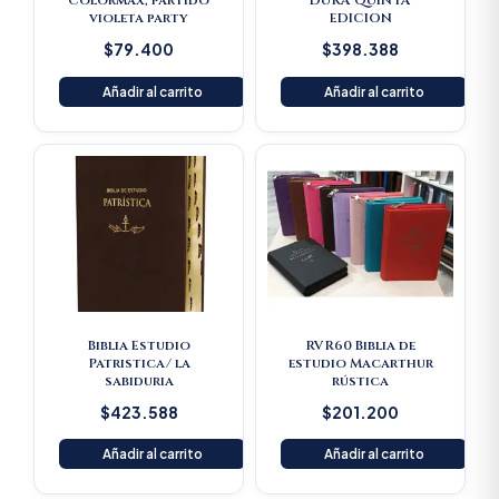
Colormax, partido
DURA QUINTA
violeta party
EDICION
$
79.400
$
398.388
Añadir al carrito
Añadir al carrito
Biblia Estudio
RVR60 Biblia de
Patristica/ la
estudio Macarthur
sabiduria
rústica
$
423.588
$
201.200
Añadir al carrito
Añadir al carrito