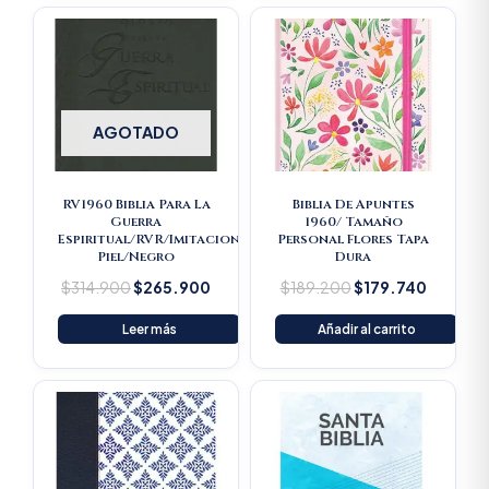
Original
Current
Original
Current
price
price
price
price
was:
is:
was:
is:
$314.900.
$265.900.
$189.200.
$179.74
AGOTADO
RV1960 Biblia Para La
Biblia De Apuntes
Guerra
1960/ Tamaño
Espiritual/RVR/Imitacion
Personal Flores Tapa
Piel/Negro
Dura
$
314.900
$
265.900
$
189.200
$
179.740
Leer más
Añadir al carrito
Original
Current
price
price
was:
is:
$16.500.
$15.675.