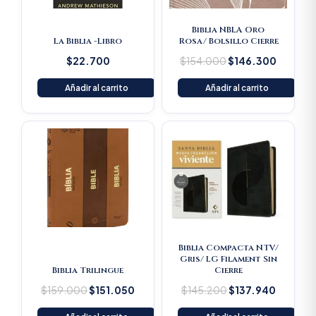
Biblia NBLA Oro
La Biblia -Libro
Rosa/ Bolsillo Cierre
$
22.700
$
154.000
$
146.300
Añadir al carrito
Añadir al carrito
Original
Current
Original
Current
price
price
price
price
was:
is:
was:
is:
$159.000.
$151.050.
$145.200.
$137.94
Biblia Compacta NTV/
Gris/ LG Filament Sin
Biblia Trilingue
Cierre
$
159.000
$
151.050
$
145.200
$
137.940