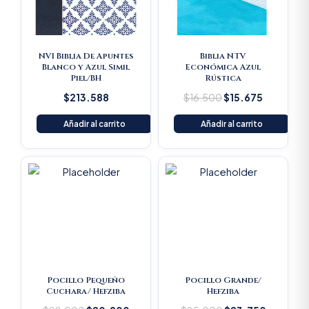
NVI Biblia De Apuntes
Biblia NTV
Blanco y Azul Simil
Económica Azul
Piel/BH
Rústica
$
213.588
$
16.500
$
15.675
Añadir al carrito
Añadir al carrito
Original
Current
Original
Current
price
price
price
price
was:
is:
was:
is:
$22.000.
$20.900.
$25.000.
$23.750
Pocillo Pequeño
Pocillo Grande/
Cuchara/ Hefziba
Hefziba