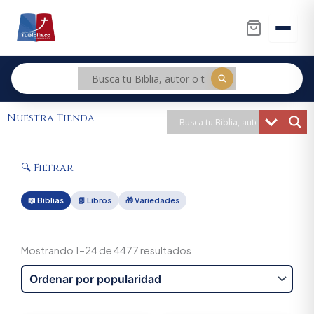
Ir
al
contenido
Nuestra Tienda
🔍 Filtrar
📖 Biblias
📗 Libros
🎁 Variedades
Sorted
by
Mostrando 1–24 de 4477 resultados
popularity