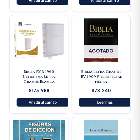
Añadir al carrito
Añadir al carrito
AGOTADO
Biblia RVR 1960
Biblia Letra Grande
Ultrafina Letra
RV 1909 Piel especial
Grande Blanca
negra
$
173.988
$
78.240
Añadir al carrito
Leer más
Original
Current
price
price
was:
is:
$125.900.
$119.605.