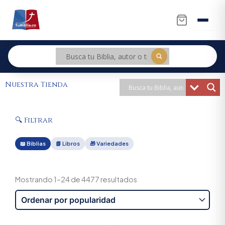
Ir
al
contenido
Nuestra Tienda
🔍 Filtrar
📖 Biblias
📗 Libros
🎁 Variedades
Sorted
by
Mostrando 1–24 de 4477 resultados
popularity