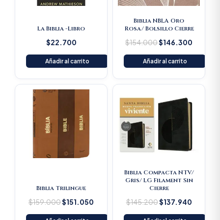
Biblia NBLA Oro
La Biblia -Libro
Rosa/ Bolsillo Cierre
$
22.700
$
154.000
$
146.300
Añadir al carrito
Añadir al carrito
Original
Current
Original
Current
price
price
price
price
was:
is:
was:
is:
$159.000.
$151.050.
$145.200.
$137.94
Biblia Compacta NTV/
Gris/ LG Filament Sin
Biblia Trilingue
Cierre
$
159.000
$
151.050
$
145.200
$
137.940