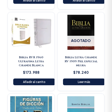
Añadir al carrito
Añadir al carrito
AGOTADO
Biblia RVR 1960
Biblia Letra Grande
Ultrafina Letra
RV 1909 Piel especial
Grande Blanca
negra
$
173.988
$
78.240
Añadir al carrito
Leer más
Original
Current
price
price
was:
is:
$125.900.
$119.605.