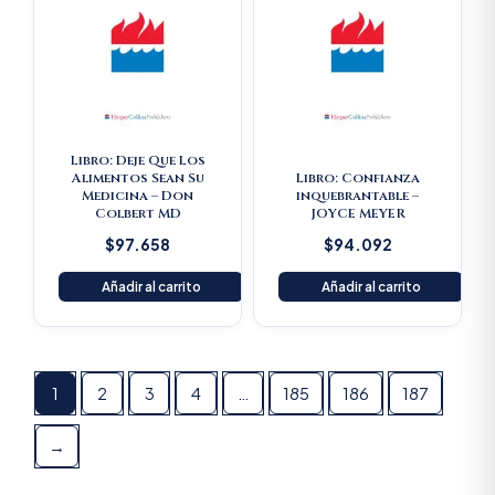
Libro: Deje Que Los
Alimentos Sean Su
Libro: Confianza
Medicina – Don
inquebrantable –
Colbert MD
JOYCE MEYER
$
97.658
$
94.092
Añadir al carrito
Añadir al carrito
1
2
3
4
…
185
186
187
→