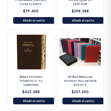
Colormax, partido
DURA QUINTA
violeta party
EDICION
$
79.400
$
398.388
Añadir al carrito
Añadir al carrito
Biblia Estudio
RVR60 Biblia de
Patristica/ la
estudio Macarthur
sabiduria
rústica
$
423.588
$
201.200
Añadir al carrito
Añadir al carrito