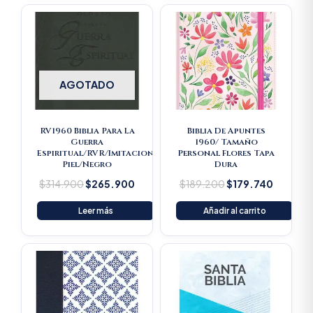
Original
Current
Original
Current
price
price
price
price
was:
is:
was:
is:
$314.900.
$265.900.
$189.200.
$179.74
AGOTADO
RV1960 Biblia Para La
Biblia De Apuntes
Guerra
1960/ Tamaño
Espiritual/RVR/Imitacion
Personal Flores Tapa
Piel/Negro
Dura
$
314.900
$
265.900
$
189.200
$
179.740
Leer más
Añadir al carrito
Original
Current
price
price
was:
is:
$16.500.
$15.675.