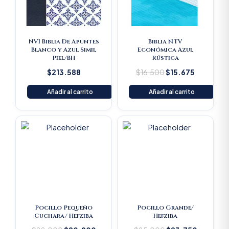
NVI Biblia De Apuntes
Biblia NTV
Blanco y Azul Simil
Económica Azul
Piel/BH
Rústica
$
213.588
$
16.500
$
15.675
Añadir al carrito
Añadir al carrito
Original
Current
Original
Current
price
price
price
price
was:
is:
was:
is:
$22.000.
$20.900.
$25.000.
$23.750
Pocillo Pequeño
Pocillo Grande/
Cuchara/ Hefziba
Hefziba