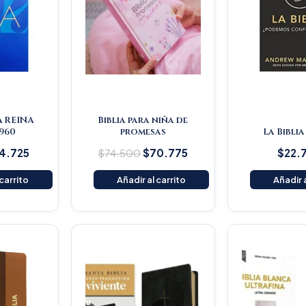
A REINA
Biblia para niña de
960
promesas
La Biblia
4.725
$
74.500
$
70.775
$
22.
 carrito
Añadir al carrito
Añadir a
iginal
Current
Original
Current
ice
price
price
price
s:
is:
was:
is:
59.000.
$151.050.
$145.200.
$137.940.