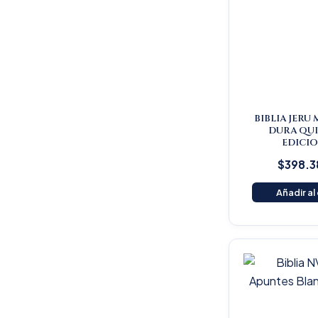
BIBLIA JERU 
DURA QU
EDICI
$
398.3
Añadir al