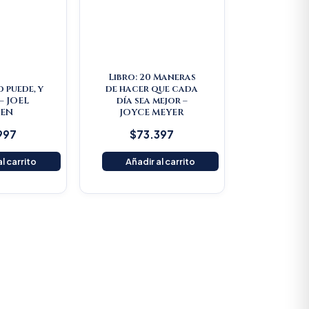
Libro: 20 Maneras
d puede, y
de hacer que cada
– JOEL
día sea mejor –
EEN
JOYCE MEYER
997
$
73.397
l carrito
Añadir al carrito