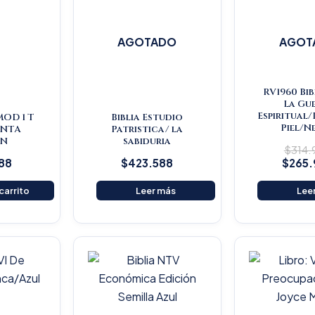
AGOTADO
AGOT
RV1960 Bib
La Gu
Espiritual
MOD 1 T
Biblia Estudio
Piel/N
INTA
Patristica/ la
ON
sabiduria
$
314
88
$
423.588
$
265
 carrito
Leer más
Lee
Original
Current
price
price
was:
is:
$16.500.
$15.675.