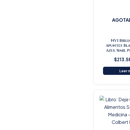
AGOTA
NVI Bibli
Apuntes Bl
Azul Simil 
$
213.5
Leer 