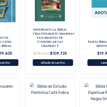
AGOT
Enseñemos La Biblia
Creativamente/Maneras
io de
Fascinantes De
icción.
Comunicar Las
Santa Bibli
 Biblia.
Grandes V
Misio
119.605
$
115.500
$
109.725
$
19.
 carrito
Añadir al carrito
Lee