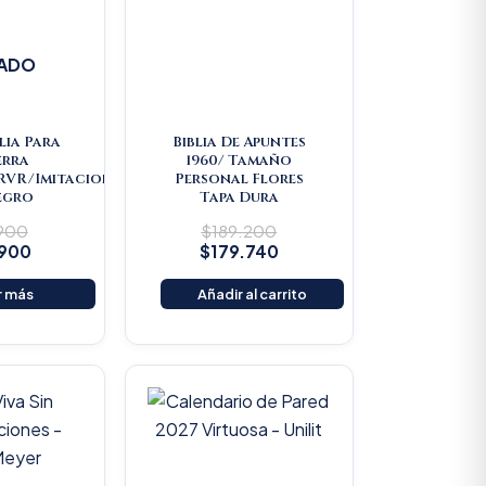
ADO
lia Para
Biblia De Apuntes
erra
1960/ Tamaño
/RVR/Imitacion
Personal Flores
egro
Tapa Dura
.900
$
189.200
.900
$
179.740
r más
Añadir al carrito