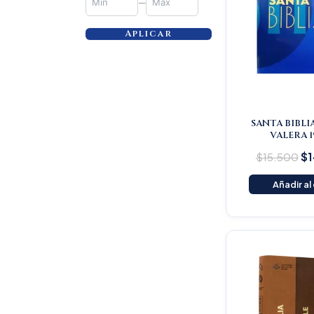
—
Aplicar
SANTA BIBLI
VALERA 1
$
15.500
$
1
Añadir al
Or
pr
wa
$1