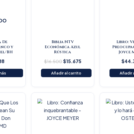
DO
a De
Biblia NTV
Libro: V
anco y
Económica Azul
Preocupac
Piel/BH
Rústica
Joyce 
88
$
16.500
$
15.675
$
44.
más
Añadir al carrito
Añadir a