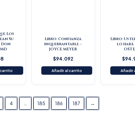
Que Los
ean Su
Libro: Confianza
Libro: Uste
– Don
inquebrantable –
lo hará 
 MD
JOYCE MEYER
OST
58
$
94.092
$
94.
 carrito
Añadir al carrito
Añadir a
4
…
185
186
187
→