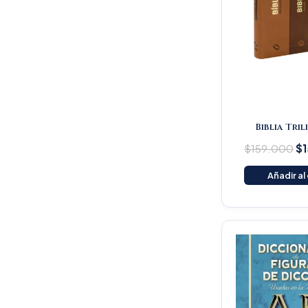
Biblia Tri
$
159.000
$
Añadir al
Or
pr
wa
$1