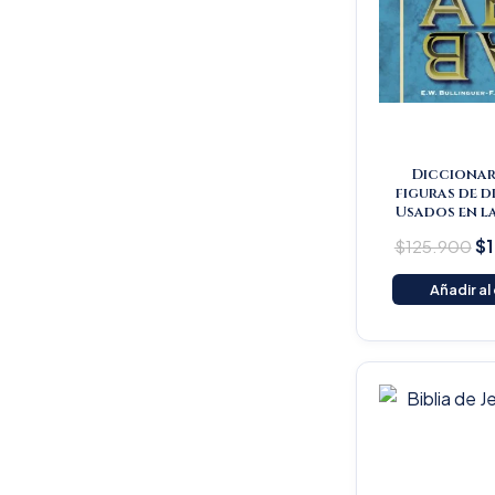
Diccionar
figuras de d
Usados en la
$
125.900
$
Añadir al