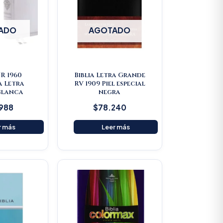
ADO
AGOTADO
VR 1960
Biblia Letra Grande
a Letra
RV 1909 Piel especial
Blanca
negra
.988
$
78.240
r más
Leer más