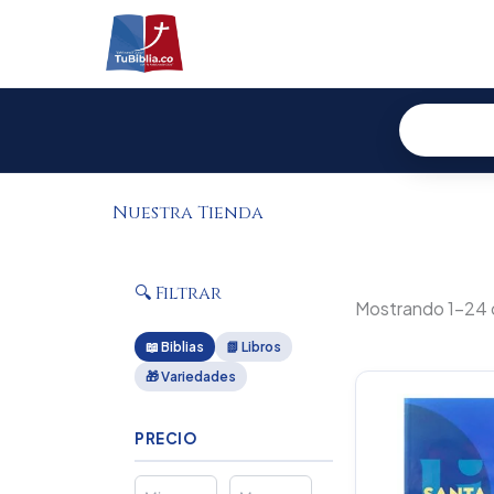
Ir
al
contenido
Nuestra Tienda
🔍 Filtrar
Mostrando 1–24 
📖 Biblias
📗 Libros
🎁 Variedades
Or
pr
wa
PRECIO
$1