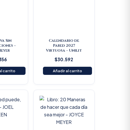
iva Sin
Calendario de
iones –
Pared 2027
Meyer
Virtuosa – Unilit
356
$
30.592
l carrito
Añadir al carrito