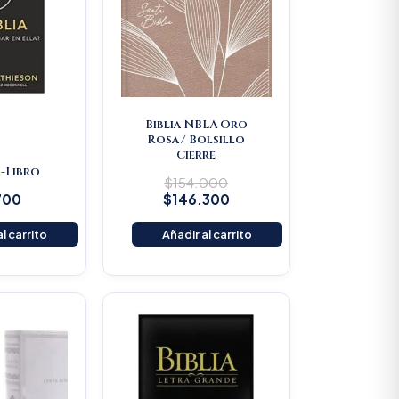
Biblia NBLA Oro
Rosa/ Bolsillo
Cierre
 -Libro
$
154.000
700
$
146.300
l carrito
Añadir al carrito