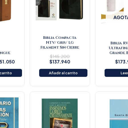
AGOT
Biblia Compacta
NTV/ Gris/ LG
Biblia R
Filament Sin Cierre
Ultrafin
lingue
Grande 
$
145.200
151.050
$
137.940
$
173
 carrito
Añadir al carrito
Lee
iginal
Current
Original
Current
ice
price
price
price
s:
is:
was:
is:
25.900.
$119.605.
$115.500.
$109.725.