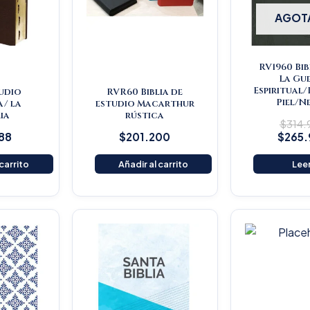
AGOT
RV1960 Bib
La Gu
Espiritual
tudio
RVR60 Biblia de
Piel/N
a/ la
estudio Macarthur
ia
rústica
$
314
88
$
201.200
$
265
 carrito
Añadir al carrito
Lee
Original
Current
O
price
price
p
was:
is:
w
$16.500.
$15.675.
$