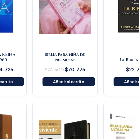
A REINA
Biblia para niña de
960
promesas
La Biblia
4.725
$
74.500
$
70.775
$
22.
 carrito
Añadir al carrito
Añadir a
iginal
Current
Original
Current
ice
price
price
price
s:
is:
was:
is:
59.000.
$151.050.
$145.200.
$137.940.