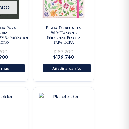
ADO
lia Para
Biblia De Apuntes
erra
1960/ Tamaño
/RVR/Imitacion
Personal Flores
egro
Tapa Dura
.900
$
189.200
.900
$
179.740
r más
Añadir al carrito
riginal
Current
Original
Current
rice
price
price
price
as:
is:
was:
is:
22.000.
$20.900.
$25.000.
$23.750.