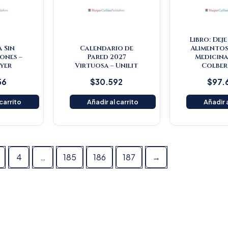
Libro: Dej
a Sin
Calendario de
Alimentos
ones –
Pared 2027
Medicina
yer
Virtuosa – Unilit
Colber
56
$
30.592
$
97.
 carrito
Añadir al carrito
Añadir a
4
…
185
186
187
→