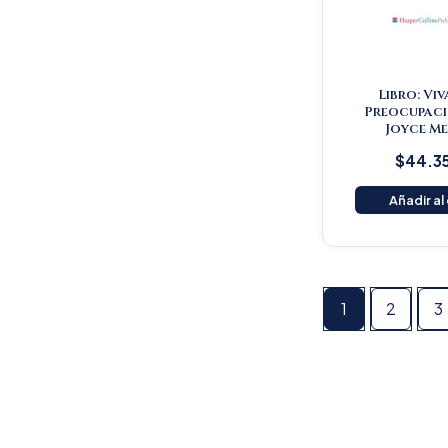
Libro: Viv
Preocupaci
Joyce Me
$
44.3
Añadir al
1
2
3