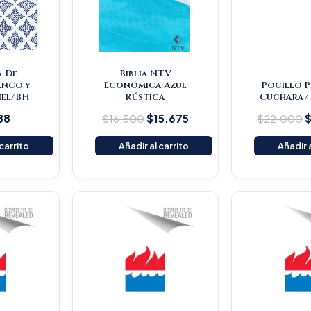
a De
Biblia NTV
anco y
Económica Azul
Pocillo 
Piel/BH
Rústica
Cuchara/ 
88
$
16.500
$
15.675
$
22.000
 carrito
Añadir al carrito
Añadir a