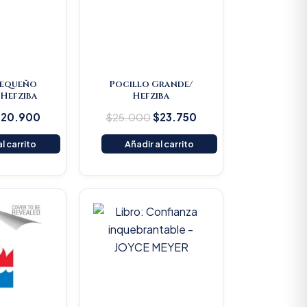
Pequeño
Pocillo Grande/
Hefziba
Hefziba
$
20.900
$
25.000
$
23.750
l carrito
Añadir al carrito