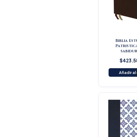
Biblia Es
Patristic
sabidur
$
423.5
Añadir al