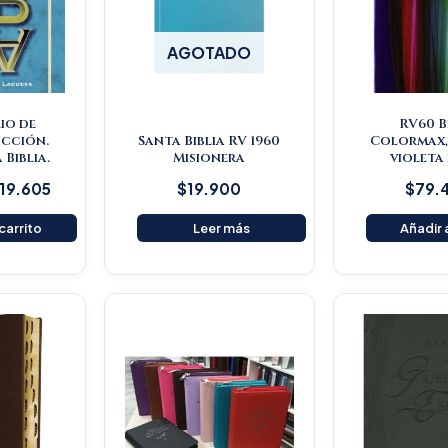
AGOTADO
io de
RV60 B
icción.
Santa Biblia RV 1960
Colormax,
 Biblia.
Misionera
violeta
119.605
$
19.900
$
79.
 carrito
Leer más
Añadir a