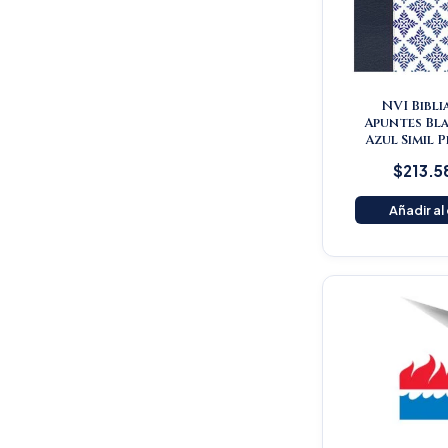
NVI Bibli
Apuntes Bl
Azul Simil 
$
213.5
Añadir al