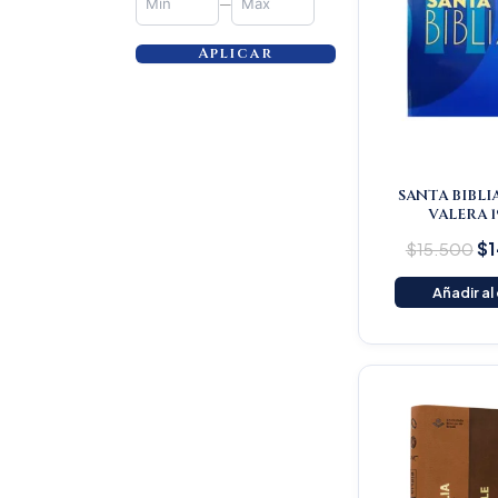
—
Aplicar
SANTA BIBLI
VALERA 1
$
15.500
$
1
Añadir al
Or
pr
wa
$1