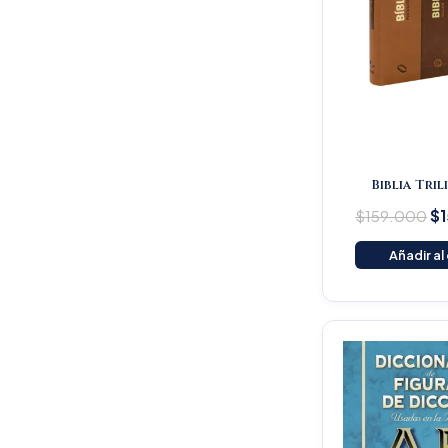
Biblia Tri
$
159.000
$
Añadir al
Or
pr
wa
$1