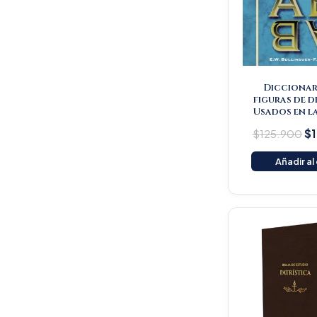
Diccionar
figuras de d
Usados en la
$
125.900
$
Añadir al