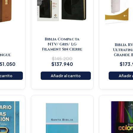
Biblia Compacta
NTV/ Gris/ LG
Biblia R
Filament Sin Cierre
Ultrafin
lingue
Grande 
$
145.200
151.050
$
137.940
$
173
 carrito
Añadir al carrito
Añadir a
iginal
Current
ice
price
s:
is:
25.900.
$119.605.