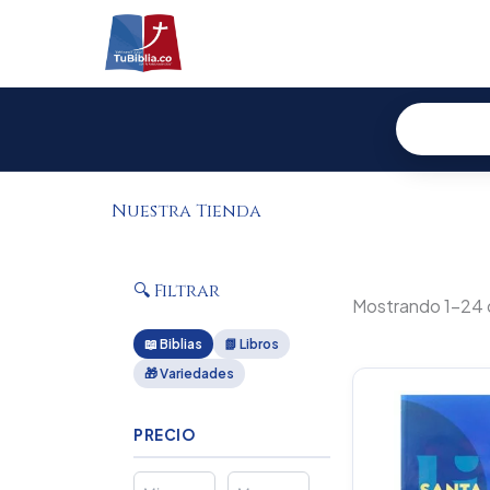
Ir
al
contenido
Nuestra Tienda
🔍 Filtrar
Mostrando 1–24 
📖 Biblias
📗 Libros
🎁 Variedades
Or
pr
wa
PRECIO
$1