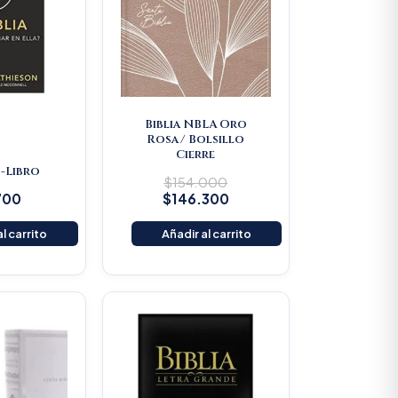
Biblia NBLA Oro
Rosa/ Bolsillo
Cierre
 -Libro
$
154.000
700
$
146.300
l carrito
Añadir al carrito