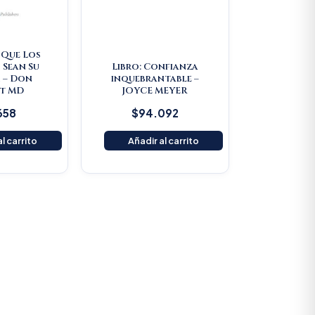
e Que Los
 Sean Su
Libro: Confianza
 – Don
inquebrantable –
t MD
JOYCE MEYER
658
$
94.092
l carrito
Añadir al carrito