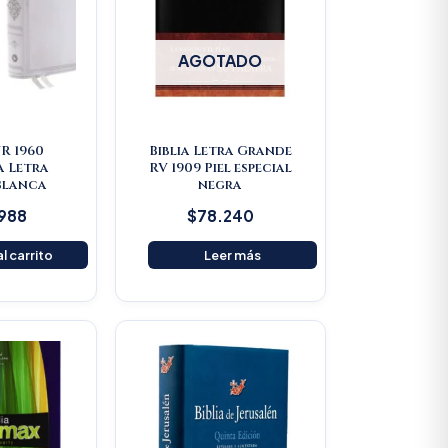
AGOTADO
VR 1960
Biblia Letra Grande
a Letra
RV 1909 Piel especial
Blanca
negra
.988
$
78.240
l carrito
Leer más