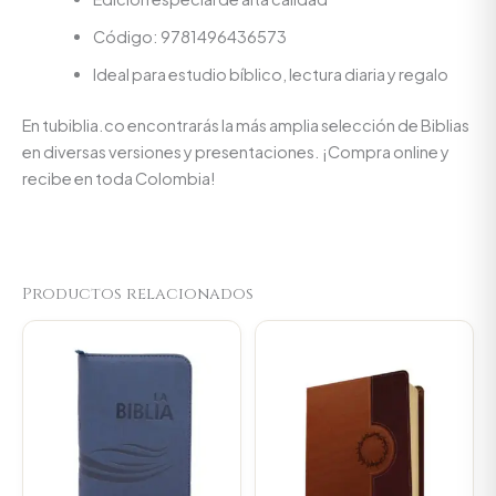
Código: 9781496436573
Ideal para estudio bíblico, lectura diaria y regalo
En tubiblia.co encontrarás la más amplia selección de Biblias
en diversas versiones y presentaciones. ¡Compra online y
recibe en toda Colombia!
Productos relacionados
Original
Current
price
price
was:
is:
$93.000.
$88.350.