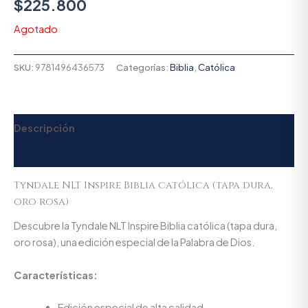
$
225.800
Agotado
SKU:
9781496436573
Categorías:
Biblia
,
Católica
Descripción
Valoraciones (0)
Tyndale NLT Inspire Biblia católica (tapa dura,
oro rosa)
Descubre la Tyndale NLT Inspire Biblia católica (tapa dura,
oro rosa), una edición especial de la Palabra de Dios.
Características:
Edición especial de alta calidad