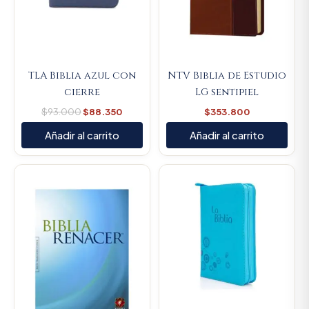
TLA Biblia azul con
NTV Biblia de Estudio
cierre
LG sentipiel
$
93.000
$
88.350
$
353.800
Añadir al carrito
Añadir al carrito
Original
Current
price
price
was:
is:
$93.000.
$88.350