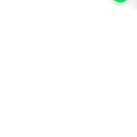
BOGOTÁ · SAN LUIS
Calle 62 # 22 – 56
300 600 3042 ext. 4