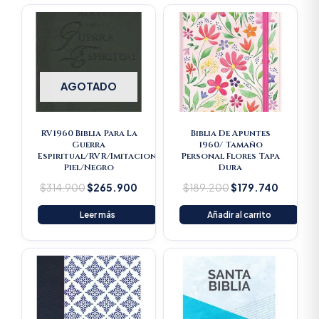
Original
Current
Original
Current
price
price
price
price
was:
is:
was:
is:
$314.900.
$265.900.
$189.200.
$179.74
AGOTADO
RV1960 Biblia Para La
Biblia De Apuntes
Guerra
1960/ Tamaño
Espiritual/RVR/Imitacion
Personal Flores Tapa
Piel/Negro
Dura
$
314.900
$
265.900
$
189.200
$
179.740
Leer más
Añadir al carrito
Original
Current
price
price
was:
is:
$16.500.
$15.675.