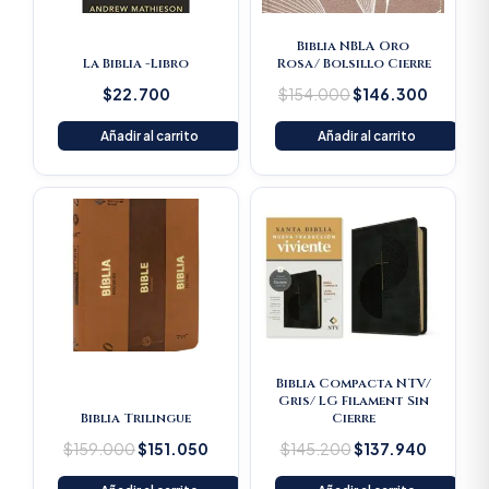
Biblia NBLA Oro
La Biblia -Libro
Rosa/ Bolsillo Cierre
$
22.700
$
154.000
$
146.300
Añadir al carrito
Añadir al carrito
Original
Current
Original
Current
price
price
price
price
was:
is:
was:
is:
$159.000.
$151.050.
$145.200.
$137.94
Biblia Compacta NTV/
Gris/ LG Filament Sin
Biblia Trilingue
Cierre
$
159.000
$
151.050
$
145.200
$
137.940