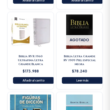
Añadir al carrito
Añadir al carrito
AGOTADO
Biblia RVR 1960
Biblia Letra Grande
Ultrafina Letra
RV 1909 Piel especial
Grande Blanca
negra
$
173.988
$
78.240
Añadir al carrito
Leer más
Original
Current
price
price
was:
is:
$125.900.
$119.605.