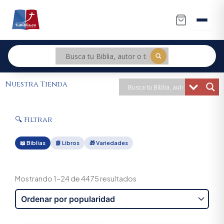
Ir
al
contenido
Nuestra Tienda
🔍 Filtrar
📖 Biblias
📗 Libros
🎁 Variedades
Sorted
by
Mostrando 1–24 de 4475 resultados
popularity