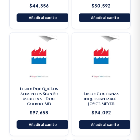
$
44.356
$
30.592
Añadir al carrito
Añadir al carrito
Libro: Deje Que Los
Alimentos Sean Su
Libro: Confianza
Medicina – Don
inquebrantable –
Colbert MD
JOYCE MEYER
$
97.658
$
94.092
Añadir al carrito
Añadir al carrito