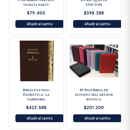
Colormax, partido
DURA QUINTA
violeta party
EDICION
$
79.400
$
398.388
Añadir al carrito
Añadir al carrito
Biblia Estudio
RVR60 Biblia de
Patristica/ la
estudio Macarthur
sabiduria
rústica
$
423.588
$
201.200
Añadir al carrito
Añadir al carrito