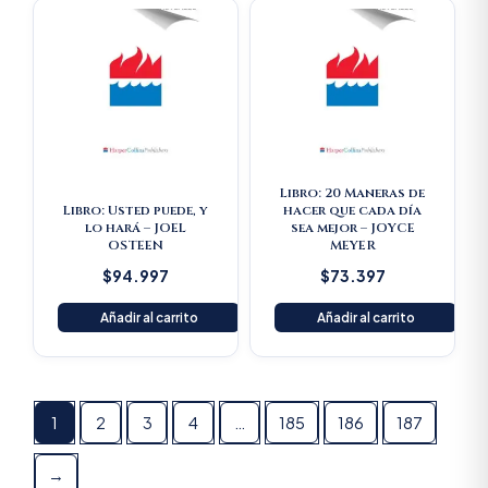
Libro: 20 Maneras de
Libro: Usted puede, y
hacer que cada día
lo hará – JOEL
sea mejor – JOYCE
OSTEEN
MEYER
$
94.997
$
73.397
Añadir al carrito
Añadir al carrito
1
2
3
4
…
185
186
187
→