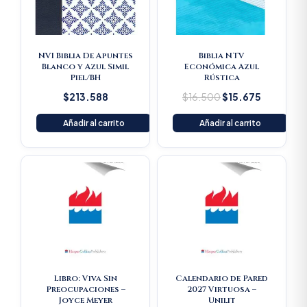
NVI Biblia De Apuntes
Biblia NTV
Blanco y Azul Simil
Económica Azul
Piel/BH
Rústica
$
213.588
$
16.500
$
15.675
Añadir al carrito
Añadir al carrito
Libro: Viva Sin
Calendario de Pared
Preocupaciones –
2027 Virtuosa –
Joyce Meyer
Unilit