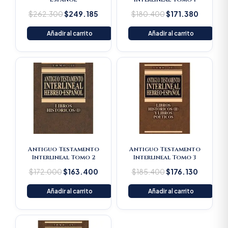
$
262.300
$
249.185
$
180.400
$
171.380
Añadir al carrito
Añadir al carrito
Original
Current
Original
Current
price
price
price
price
was:
is:
was:
is:
$172.000.
$163.400.
$185.400.
$176.13
Antiguo Testamento
Antiguo Testamento
Interlineal Tomo 2
Interlineal Tomo 3
$
172.000
$
163.400
$
185.400
$
176.130
Añadir al carrito
Añadir al carrito
Original
Current