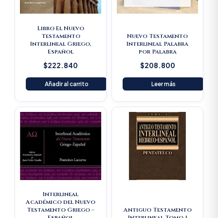
Libro El Nuevo
Testamento
Nuevo Testamento
Interlineal Griego,
Interlineal Palabra
Español
por Palabra
$
222.840
$
208.800
Añadir al carrito
Leer más
Original
Current
Original
Current
price
price
price
price
was:
is:
was:
is:
$262.300.
$249.185.
$180.400.
$171.38
Interlineal
Académico del Nuevo
Testamento Griego –
Antiguo Testamento
Español
Interlineal Tomo 1