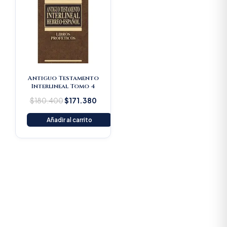
price
price
was:
is:
$180.400.
$171.380.
Antiguo Testamento
Interlineal Tomo 4
$
180.400
$
171.380
Añadir al carrito