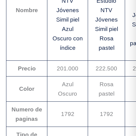
NTV
Estudio
Nombre
Jóvenes
NTV
J
Simil piel
Jóvenes
S
Azul
Simil piel
Oscuro con
Rosa
pa
índice
pastel
Precio
201.000
222.500
2
Azul
Rosa
Color
Oscuro
pastel
Numero de
1792
1792
paginas
Tipo de