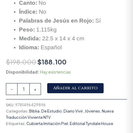
Canto:
No
Índice:
No
Palabras de Jesús en Rojo:
Sí
Peso:
1.115kg
Medida:
22.5 x 14 x 4 cm
Idioma:
Español
$
198.000
$
188.100
Disponibilidad:
Hay existencias
Alternative:
Añadir al carrito
-
+
SKU:
9781496429896
Categorías:
Biblia
,
De Estudio
,
Diario Vivir
,
Jóvenes
,
Nueva
Traducción Viviente NTV
Etiquetas:
Cubierta Imitación Piel
,
Editorial Tyndale House