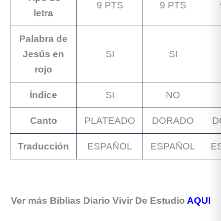
9 PTS
9 PTS
letra
Palabra de
Jesús en
SI
SI
rojo
Índice
SI
NO
Canto
PLATEADO
DORADO
D
Traducción
ESPAÑOL
ESPAÑOL
E
Ver más Biblias Diario Vivir De Estudio
AQUI