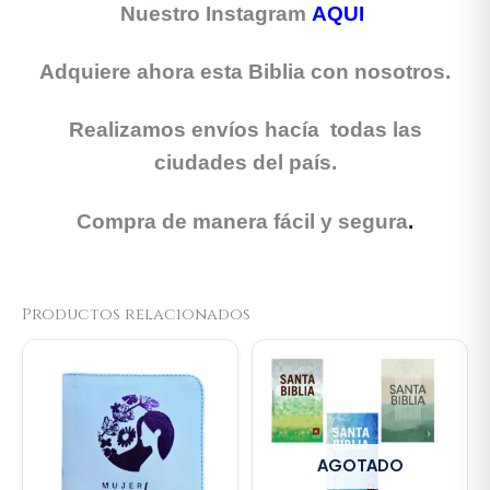
Nuestro Instagram
AQUI
Adquiere ahora esta Biblia con nosotros.
Realizamos envíos hacía todas las
ciudades del país.
Compra de manera fácil y segura
.
Productos relacionados
Original
Current
price
price
was:
is:
$106.000.
$100.700.
AGOTADO