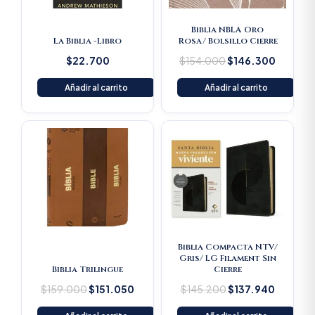
Biblia NBLA Oro
La Biblia -Libro
Rosa/ Bolsillo Cierre
$
22.700
$
154.000
$
146.300
Añadir al carrito
Añadir al carrito
Original
Current
Original
Current
price
price
price
price
was:
is:
was:
is:
$159.000.
$151.050.
$145.200.
$137.94
Biblia Compacta NTV/
Gris/ LG Filament Sin
Biblia Trilingue
Cierre
$
159.000
$
151.050
$
145.200
$
137.940