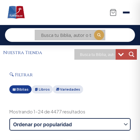
Ir
al
contenido
Nuestra Tienda
🔍 Filtrar
📖 Biblias
📗 Libros
🎁 Variedades
Sorted
by
Mostrando 1–24 de 4477 resultados
popularity