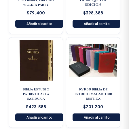
Colormax, partido
DURA QUINTA
violeta party
EDICION
$
79.400
$
398.388
Añadir al carrito
Añadir al carrito
Biblia Estudio
RVR60 Biblia de
Patristica/ la
estudio Macarthur
sabiduria
rústica
$
423.588
$
201.200
Añadir al carrito
Añadir al carrito