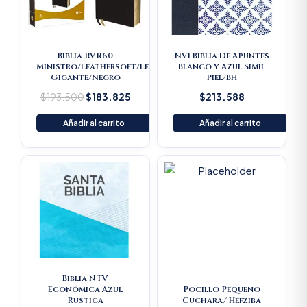
Biblia RVR60
NVI Biblia De Apuntes
Ministro/Leathersoft/Letra
Blanco y Azul Simil
Gigante/Negro
Piel/BH
$
193.500
$
183.825
$
213.588
Añadir al carrito
Añadir al carrito
Original
Current
Original
Current
price
price
price
price
was:
is:
was:
is:
$16.500.
$15.675.
$22.000.
$20.900
Biblia NTV
Económica Azul
Pocillo Pequeño
Rústica
Cuchara/ Hefziba