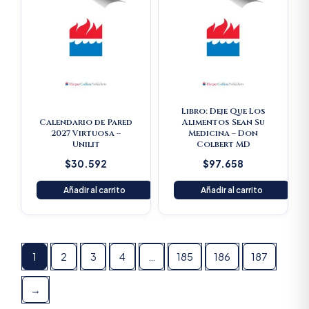
Libro: Deje Que Los
Calendario de Pared
Alimentos Sean Su
2027 Virtuosa –
Medicina – Don
Unilit
Colbert MD
$
30.592
$
97.658
Añadir al carrito
Añadir al carrito
1
2
3
4
…
185
186
187
→