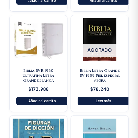
Añadir al carrito
Añadir al carrito
AGOTADO
Biblia RVR 1960
Biblia Letra Grande
Ultrafina Letra
RV 1909 Piel especial
Grande Blanca
negra
$
173.988
$
78.240
Añadir al carrito
Leer más
Original
Current
price
price
was:
is:
$125.900.
$119.605.