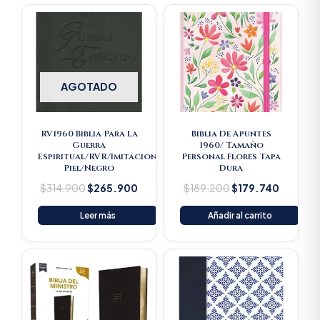
Original
Current
Original
Current
price
price
price
price
was:
is:
was:
is:
$314.900.
$265.900.
$189.200.
$179.74
AGOTADO
RV1960 Biblia Para La
Biblia De Apuntes
Guerra
1960/ Tamaño
Espiritual/RVR/Imitacion
Personal Flores Tapa
Piel/Negro
Dura
$
314.900
$
265.900
$
189.200
$
179.740
Leer más
Añadir al carrito
Original
Current
price
price
was:
is:
$193.500.
$183.825.