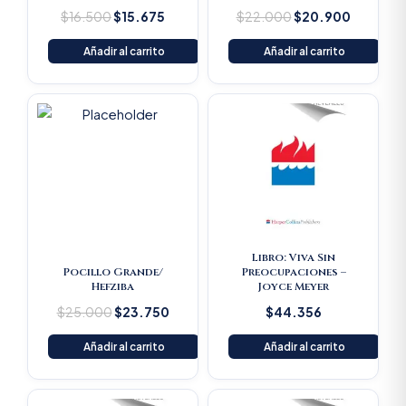
$
16.500
$
15.675
$
22.000
$
20.900
Añadir al carrito
Añadir al carrito
Original
Current
price
price
was:
is:
$25.000.
$23.750.
Libro: Viva Sin
Pocillo Grande/
Preocupaciones –
Hefziba
Joyce Meyer
$
25.000
$
23.750
$
44.356
Añadir al carrito
Añadir al carrito