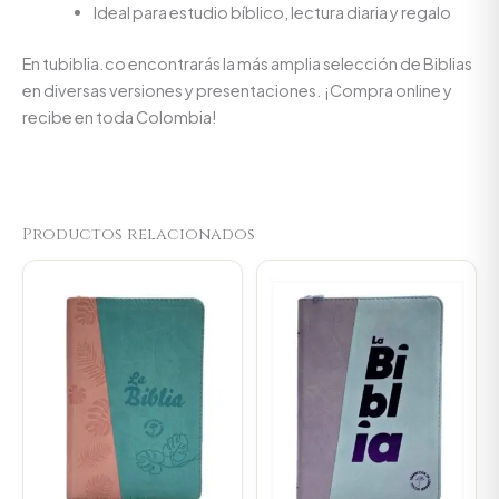
Ideal para estudio bíblico, lectura diaria y regalo
En tubiblia.co encontrarás la más amplia selección de Biblias
en diversas versiones y presentaciones. ¡Compra online y
recibe en toda Colombia!
Productos relacionados
Original
Current
price
price
was:
is:
$106.000.
$100.700.