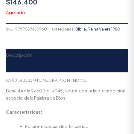
$
146.400
Agotado
SKU:
9789587455960
Categorías:
Biblia
,
Reina Valera 1960
Descripción
Valoraciones (0)
RV60 Biblia 045, Negra, con indice
Descubre la RV60 Biblia 045, Negra, con indice, una edición
especial de la Palabra de Dios.
Características:
Edición especial de alta calidad