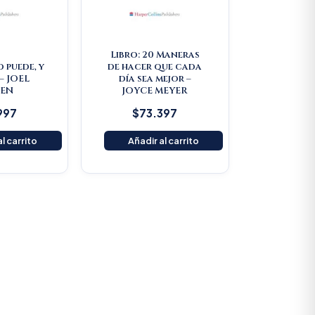
Libro: 20 Maneras
d puede, y
de hacer que cada
– JOEL
día sea mejor –
EEN
JOYCE MEYER
997
$
73.397
l carrito
Añadir al carrito