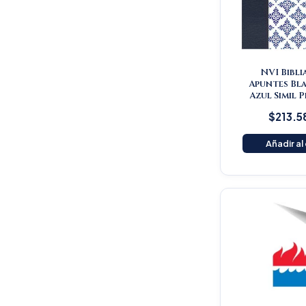
NVI Bibli
Apuntes Bl
Azul Simil 
$
213.5
Añadir al