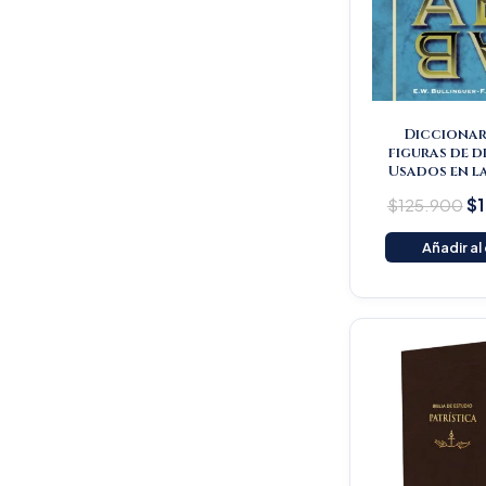
Diccionar
figuras de d
Usados en la
$
125.900
$
Añadir al