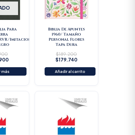
ADO
lia Para
Biblia De Apuntes
erra
1960/ Tamaño
/RVR/Imitacion
Personal Flores
egro
Tapa Dura
.900
$
189.200
.900
$
179.740
r más
Añadir al carrito