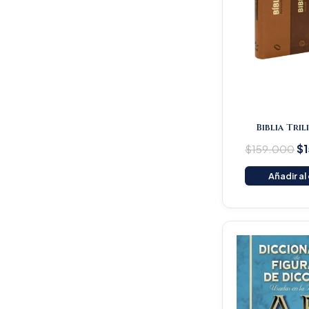
Biblia Tri
$
159.000
$
Añadir al
Or
pr
wa
$1