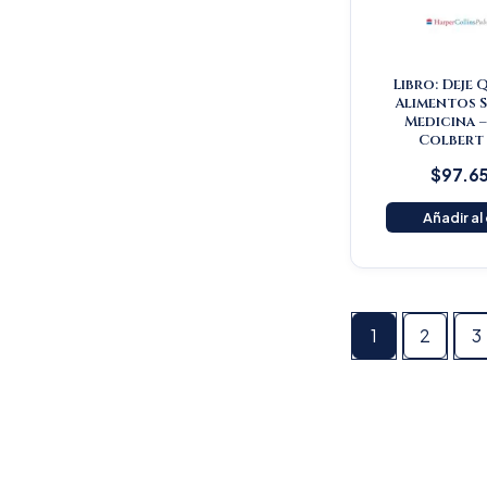
Libro: Deje 
Alimentos S
Medicina 
Colbert
$
97.6
Añadir al
1
2
3