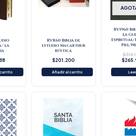
AGOT
RV1960 Bib
La Gu
Espiritual
tudio
RVR60 Biblia de
Piel/N
a/ la
estudio Macarthur
ia
rústica
$
314
88
$
201.200
$
265
 carrito
Añadir al carrito
Lee
Original
Current
price
price
was:
is:
$16.500.
$15.675.