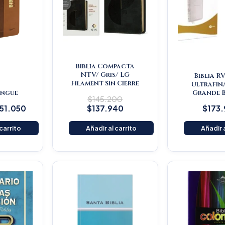
Biblia Compacta
NTV/ Gris/ LG
Biblia R
Filament Sin Cierre
Ultrafin
lingue
Grande 
$
145.200
151.050
$
137.940
$
173
 carrito
Añadir al carrito
Añadir a
iginal
Current
ice
price
s:
is:
25.900.
$119.605.