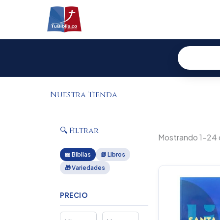
Ir
al
contenido
Nuestra Tienda
🔍 Filtrar
Mostrando 1–24 
📖 Biblias
📗 Libros
🎁 Variedades
Or
pr
wa
PRECIO
$1