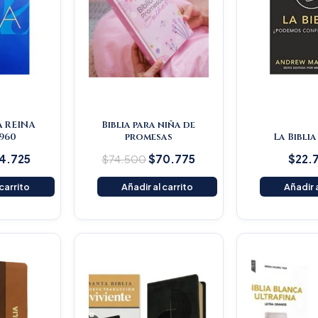
A REINA
Biblia para niña de
960
promesas
La Biblia
4.725
$
74.500
$
70.775
$
22.
 carrito
Añadir al carrito
Añadir a
iginal
Current
Original
Current
ice
price
price
price
s:
is:
was:
is:
59.000.
$151.050.
$145.200.
$137.940.