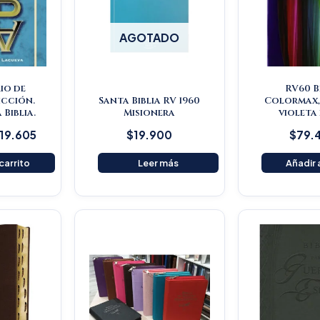
AGOTADO
io de
RV60 B
icción.
Santa Biblia RV 1960
Colormax,
 Biblia.
Misionera
violeta
119.605
$
19.900
$
79.
 carrito
Leer más
Añadir a