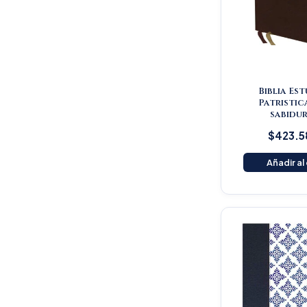
Biblia Es
Patristic
sabidur
$
423.5
Añadir al