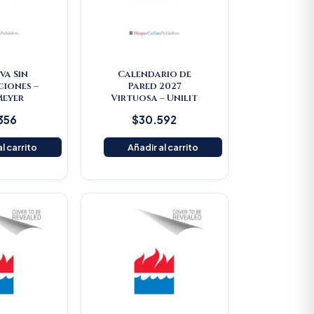
iva Sin
Calendario de
iones –
Pared 2027
Meyer
Virtuosa – Unilit
356
$
30.592
l carrito
Añadir al carrito