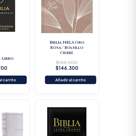
Biblia NBLA Oro
Rosa/ Bolsillo
Cierre
 -Libro
$
154.000
700
$
146.300
l carrito
Añadir al carrito