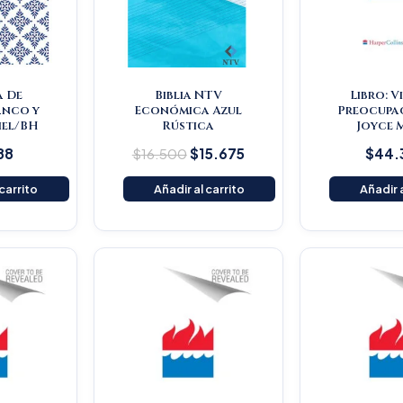
a De
Biblia NTV
Libro: V
anco y
Económica Azul
Preocupac
Piel/BH
Rústica
Joyce 
88
$
16.500
$
15.675
$
44.
 carrito
Añadir al carrito
Añadir a