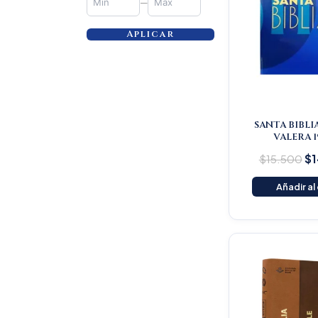
—
Aplicar
SANTA BIBLI
VALERA 1
$
15.500
$
1
Añadir al
Or
pr
wa
$1