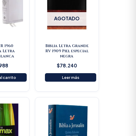
AGOTADO
VR 1960
Biblia Letra Grande
a Letra
RV 1909 Piel especial
Blanca
negra
.988
$
78.240
l carrito
Leer más