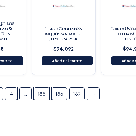
Que Los
ean Su
Libro: Confianza
Libro: Uste
– Don
inquebrantable –
lo hará 
 MD
JOYCE MEYER
OST
58
$
94.092
$
94.
 carrito
Añadir al carrito
Añadir a
4
…
185
186
187
→