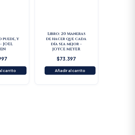
Libro: 20 Maneras
d puede, y
de hacer que cada
– JOEL
día sea mejor –
EEN
JOYCE MEYER
997
$
73.397
l carrito
Añadir al carrito