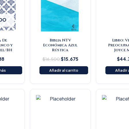
DO
a De
Biblia NTV
Libro: V
anco y
Económica Azul
Preocupac
Piel/BH
Rústica
Joyce 
88
$
16.500
$
15.675
$
44.
más
Añadir al carrito
Añadir a