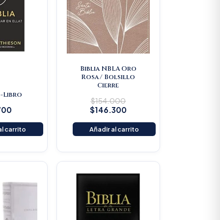
Biblia NBLA Oro
Rosa/ Bolsillo
Cierre
 -Libro
$
154.000
700
$
146.300
l carrito
Añadir al carrito