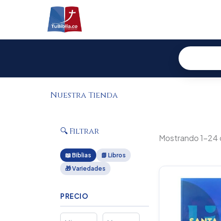
Ir
al
contenido
Nuestra Tienda
🔍 Filtrar
Mostrando 1–24 
📖 Biblias
📗 Libros
🎁 Variedades
Or
pr
wa
PRECIO
$1