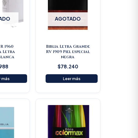
ADO
AGOTADO
VR 1960
Biblia Letra Grande
a Letra
RV 1909 Piel especial
Blanca
negra
.988
$
78.240
r más
Leer más