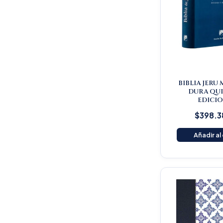
BIBLIA JERU 
DURA QU
EDICI
$
398.3
Añadir al