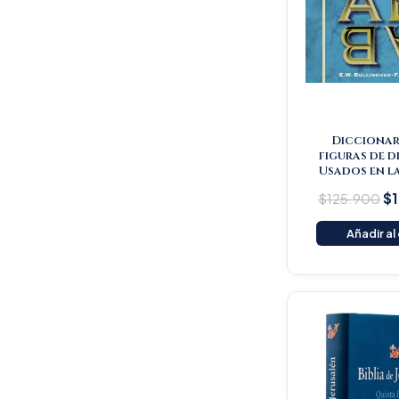
Diccionar
figuras de d
Usados en la
$
125.900
$
Añadir al