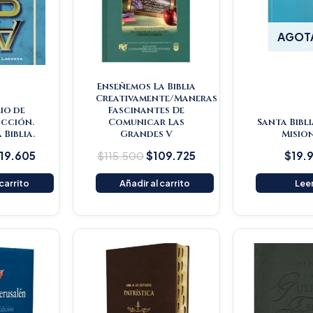
AGOT
Enseñemos La Biblia
Creativamente/Maneras
io de
Fascinantes De
icción.
Comunicar Las
Santa Bibli
 Biblia.
Grandes V
Misio
119.605
$
115.500
$
109.725
$
19.
 carrito
Añadir al carrito
Lee