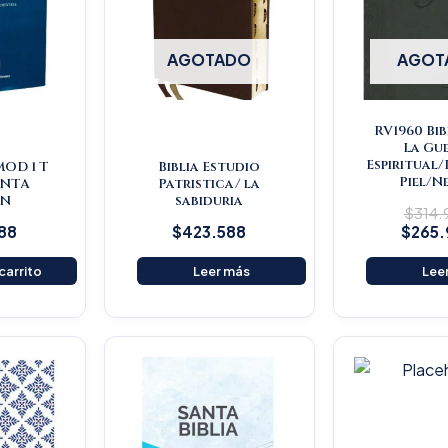
AGOTADO
AGOT
RV1960 Bib
La Gu
Espiritual
MOD 1 T
Biblia Estudio
Piel/N
INTA
Patristica/ la
ON
sabiduria
$
314
88
$
423.588
$
265
 carrito
Leer más
Lee
Original
Current
price
price
was:
is:
$16.500.
$15.675.