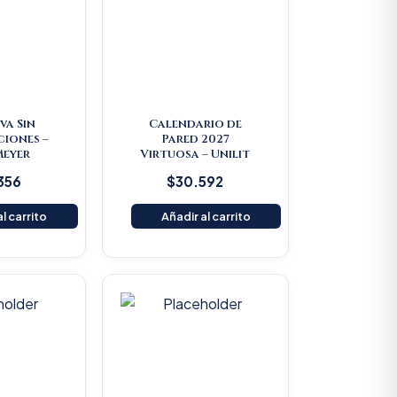
iva Sin
Calendario de
iones –
Pared 2027
Meyer
Virtuosa – Unilit
356
$
30.592
l carrito
Añadir al carrito