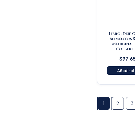
Libro: Deje 
Alimentos S
Medicina 
Colbert
$
97.6
Añadir al
1
2
3