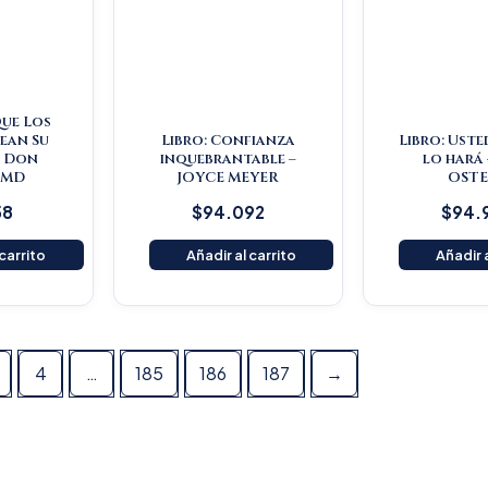
Que Los
ean Su
Libro: Confianza
Libro: Uste
– Don
inquebrantable –
lo hará 
 MD
JOYCE MEYER
OST
58
$
94.092
$
94.
 carrito
Añadir al carrito
Añadir a
4
…
185
186
187
→