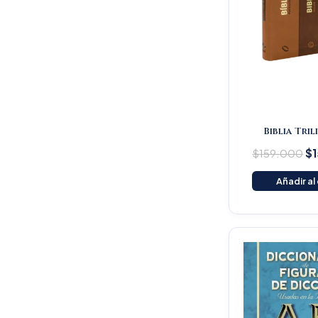
Biblia Tri
$
159.000
$
Añadir al
Or
pr
wa
$1