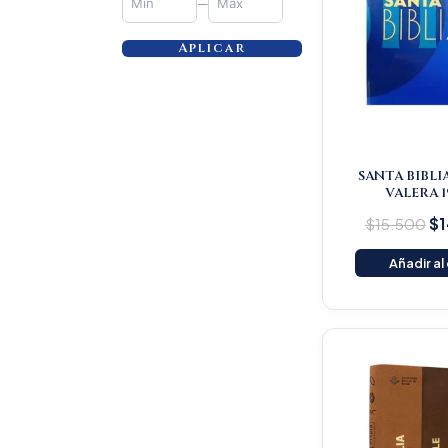
—
Aplicar
SANTA BIBLI
VALERA 1
$
15.500
$
1
Añadir al
Or
pr
wa
$1