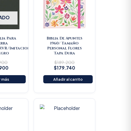
ADO
lia Para
Biblia De Apuntes
erra
1960/ Tamaño
/RVR/Imitacion
Personal Flores
egro
Tapa Dura
.900
$
189.200
.900
$
179.740
r más
Añadir al carrito