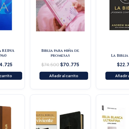
A REINA
Biblia para niña de
960
promesas
La Biblia
4.725
$
74.500
$
70.775
$
22.
 carrito
Añadir al carrito
Añadir a
iginal
Current
Original
Current
ice
price
price
price
s:
is:
was:
is:
59.000.
$151.050.
$145.200.
$137.940.