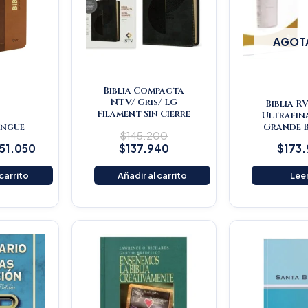
AGOT
Biblia Compacta
NTV/ Gris/ LG
Biblia R
Filament Sin Cierre
Ultrafin
lingue
Grande 
$
145.200
151.050
$
137.940
$
173
 carrito
Añadir al carrito
Lee
iginal
Current
Original
Current
ice
price
price
price
s:
is:
was:
is:
25.900.
$119.605.
$115.500.
$109.725.