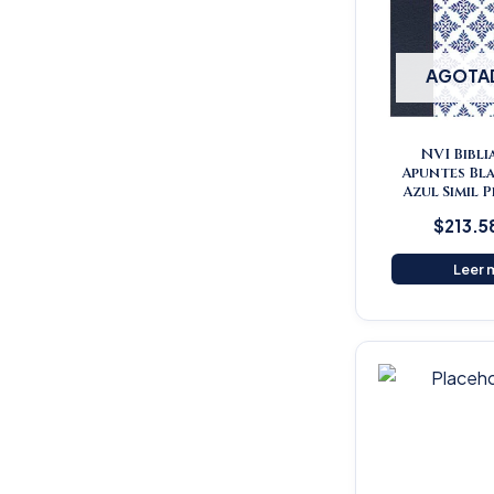
AGOTA
NVI Bibli
Apuntes Bl
Azul Simil 
$
213.5
Leer 