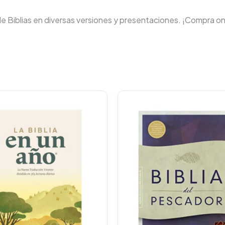
de Biblias en diversas versiones y presentaciones. ¡Compra on
Original
Current
price
price
was:
is:
$88.000.
$83.600.