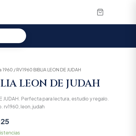
a 1960
al
Current
/ RV1960 BIBLIA LEON DE JUDAH
BLIA LEON DE JUDAH
price
is:
JUDAH. Perfecta para lectura, estudio y regalo.
00.
$85.025.
. rv1960, leon, judah
025
istencias