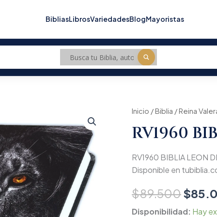
Biblias
Libros
Variedades
Blog
Mayoristas
RV1960
Inicio
/
Biblia
/
Reina Valer
Origin
BIBLIA
RV1960 BI
LEON
price
DE
JUDAH
was:
RV1960 BIBLIA LEON DE 
cantidad
$89.5
Disponible en tubiblia.co
$
89.500
$
85.
Disponibilidad:
Hay ex