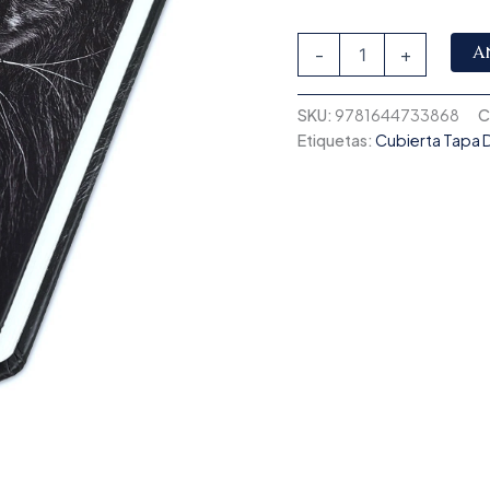
A
-
+
SKU:
9781644733868
C
Etiquetas:
Cubierta Tapa 