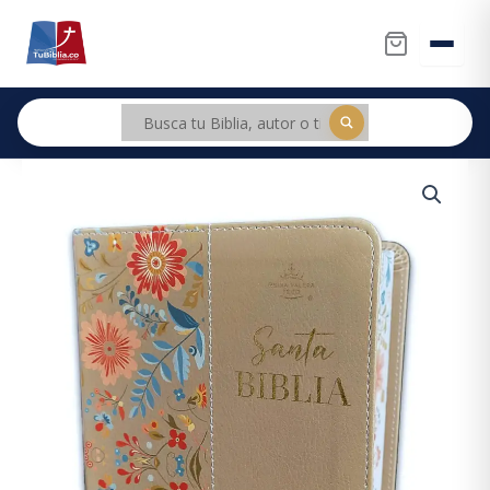
Ir
al
contenido