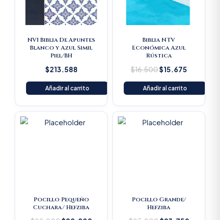
NVI Biblia De Apuntes
Biblia NTV
Blanco y Azul Simil
Económica Azul
Piel/BH
Rústica
$
213.588
$
16.500
$
15.675
Añadir al carrito
Añadir al carrito
Original
Current
Original
Current
price
price
price
price
was:
is:
was:
is:
$22.000.
$20.900.
$25.000.
$23.750
Pocillo Pequeño
Pocillo Grande/
Cuchara/ Hefziba
Hefziba