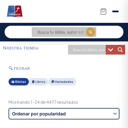
Ir
al
contenido
Nuestra Tienda
🔍 Filtrar
📖 Biblias
📗 Libros
🎁 Variedades
Sorted
by
Mostrando 1–24 de 4477 resultados
popularity