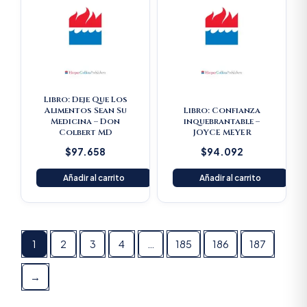
Libro: Deje Que Los
Alimentos Sean Su
Libro: Confianza
Medicina – Don
inquebrantable –
Colbert MD
JOYCE MEYER
$
97.658
$
94.092
Añadir al carrito
Añadir al carrito
1
2
3
4
…
185
186
187
→