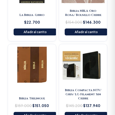
Biblia NBLA Oro
La Biblia -Libro
Rosa/ Bolsillo Cierre
$
22.700
$
154.000
$
146.300
Añadir al carrito
Añadir al carrito
Original
Current
Original
Current
price
price
price
price
was:
is:
was:
is:
$159.000.
$151.050.
$145.200.
$137.94
Biblia Compacta NTV/
Gris/ LG Filament Sin
Biblia Trilingue
Cierre
$
159.000
$
151.050
$
145.200
$
137.940