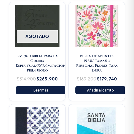
Original
Current
Original
Current
price
price
price
price
was:
is:
was:
is:
$314.900.
$265.900.
$189.200.
$179.74
AGOTADO
RV1960 Biblia Para La
Biblia De Apuntes
Guerra
1960/ Tamaño
Espiritual/RVR/Imitacion
Personal Flores Tapa
Piel/Negro
Dura
$
314.900
$
265.900
$
189.200
$
179.740
Leer más
Añadir al carrito
Original
Current
price
price
was:
is:
$16.500.
$15.675.