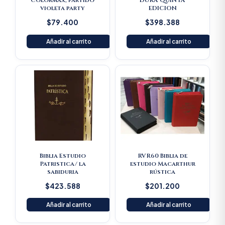
Colormax, partido
DURA QUINTA
violeta party
EDICION
$
79.400
$
398.388
Añadir al carrito
Añadir al carrito
Biblia Estudio
RVR60 Biblia de
Patristica/ la
estudio Macarthur
sabiduria
rústica
$
423.588
$
201.200
Añadir al carrito
Añadir al carrito