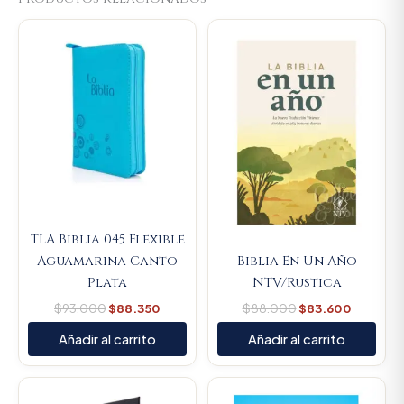
Original
Current
Original
Current
price
price
price
price
was:
is:
was:
is:
$93.000.
$88.350.
$88.000.
$83.600
TLA Biblia 045 Flexible
Aguamarina Canto
Biblia En Un Año
Plata
NTV/Rustica
$
93.000
$
88.350
$
88.000
$
83.600
Añadir al carrito
Añadir al carrito