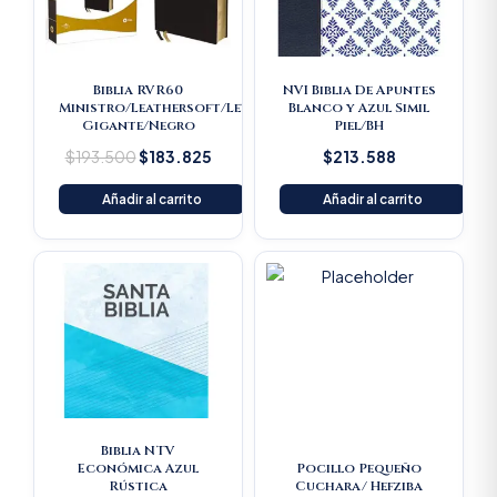
Biblia RVR60
NVI Biblia De Apuntes
Ministro/Leathersoft/Letra
Blanco y Azul Simil
Gigante/Negro
Piel/BH
$
193.500
$
183.825
$
213.588
Añadir al carrito
Añadir al carrito
Original
Current
Original
Current
price
price
price
price
was:
is:
was:
is:
$16.500.
$15.675.
$22.000.
$20.900
Biblia NTV
Económica Azul
Pocillo Pequeño
Rústica
Cuchara/ Hefziba