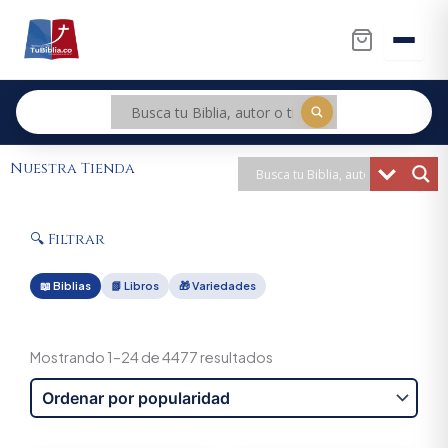
Ir
al
contenido
Nuestra Tienda
🔍 Filtrar
📖 Biblias
📗 Libros
🎁 Variedades
Sorted
by
Mostrando 1–24 de 4477 resultados
popularity