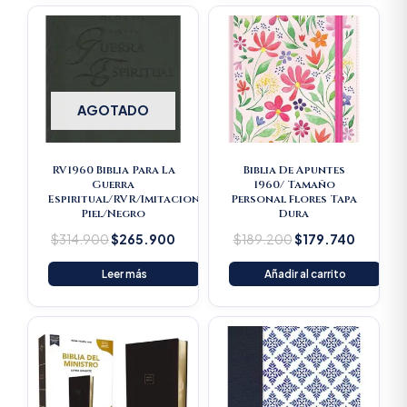
Original
Current
Original
Current
price
price
price
price
was:
is:
was:
is:
$314.900.
$265.900.
$189.200.
$179.74
AGOTADO
RV1960 Biblia Para La
Biblia De Apuntes
Guerra
1960/ Tamaño
Espiritual/RVR/Imitacion
Personal Flores Tapa
Piel/Negro
Dura
$
314.900
$
265.900
$
189.200
$
179.740
Leer más
Añadir al carrito
Original
Current
price
price
was:
is:
$193.500.
$183.825.