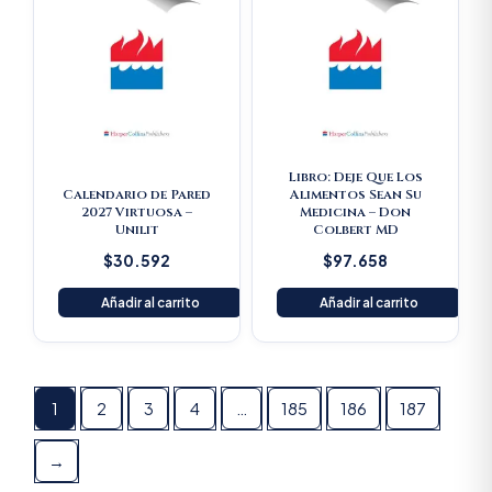
Libro: Deje Que Los
Calendario de Pared
Alimentos Sean Su
2027 Virtuosa –
Medicina – Don
Unilit
Colbert MD
$
30.592
$
97.658
Añadir al carrito
Añadir al carrito
1
2
3
4
…
185
186
187
→