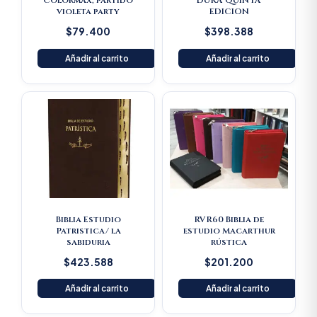
Colormax, partido
DURA QUINTA
violeta party
EDICION
$
79.400
$
398.388
Añadir al carrito
Añadir al carrito
Biblia Estudio
RVR60 Biblia de
Patristica/ la
estudio Macarthur
sabiduria
rústica
$
423.588
$
201.200
Añadir al carrito
Añadir al carrito