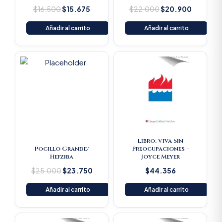
$
16.500
$
15.675
$
22.000
$
20.900
Añadir al carrito
Añadir al carrito
Original
Current
price
price
was:
is:
$25.000.
$23.750.
Libro: Viva Sin
Pocillo Grande/
Preocupaciones –
Hefziba
Joyce Meyer
$
25.000
$
23.750
$
44.356
Añadir al carrito
Añadir al carrito