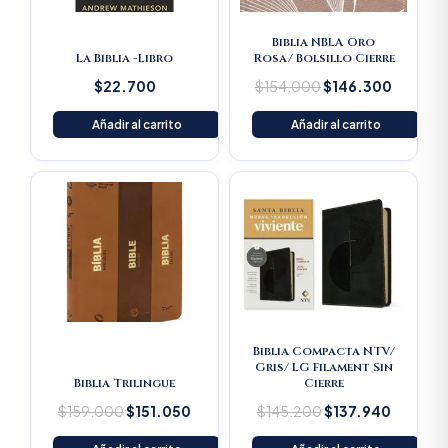
Biblia NBLA Oro
La Biblia -Libro
Rosa/ Bolsillo Cierre
$
22.700
$
154.000
$
146.300
Añadir al carrito
Añadir al carrito
Original
Current
Original
Current
price
price
price
price
was:
is:
was:
is:
$159.000.
$151.050.
$145.200.
$137.94
Biblia Compacta NTV/
Gris/ LG Filament Sin
Biblia Trilingue
Cierre
$
159.000
$
151.050
$
145.200
$
137.940