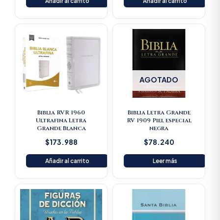
Añadir al carrito
Añadir al carrito
AGOTADO
Biblia RVR 1960
Biblia Letra Grande
Ultrafina Letra
RV 1909 Piel especial
Grande Blanca
negra
$
173.988
$
78.240
Añadir al carrito
Leer más
Original
Current
price
price
was:
is:
$125.900.
$119.605.