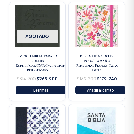
Original
Current
Original
Current
price
price
price
price
was:
is:
was:
is:
$314.900.
$265.900.
$189.200.
$179.74
AGOTADO
RV1960 Biblia Para La
Biblia De Apuntes
Guerra
1960/ Tamaño
Espiritual/RVR/Imitacion
Personal Flores Tapa
Piel/Negro
Dura
$
314.900
$
265.900
$
189.200
$
179.740
Leer más
Añadir al carrito
Original
Current
price
price
was:
is:
$16.500.
$15.675.