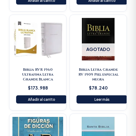
Añadir al carrito
Añadir al carrito
AGOTADO
Biblia RVR 1960
Biblia Letra Grande
Ultrafina Letra
RV 1909 Piel especial
Grande Blanca
negra
$
173.988
$
78.240
Añadir al carrito
Leer más
Original
Current
price
price
was:
is:
$125.900.
$119.605.