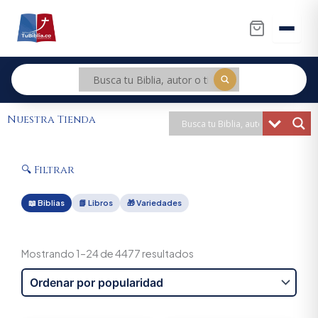
Ir
al
contenido
Nuestra Tienda
🔍 Filtrar
📖 Biblias
📗 Libros
🎁 Variedades
Sorted
by
Mostrando 1–24 de 4477 resultados
popularity