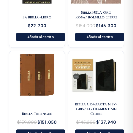
Biblia NBLA Oro
La Biblia -Libro
Rosa/ Bolsillo Cierre
$
22.700
$
154.000
$
146.300
Añadir al carrito
Añadir al carrito
Original
Current
Original
Current
price
price
price
price
was:
is:
was:
is:
$159.000.
$151.050.
$145.200.
$137.94
Biblia Compacta NTV/
Gris/ LG Filament Sin
Biblia Trilingue
Cierre
$
159.000
$
151.050
$
145.200
$
137.940