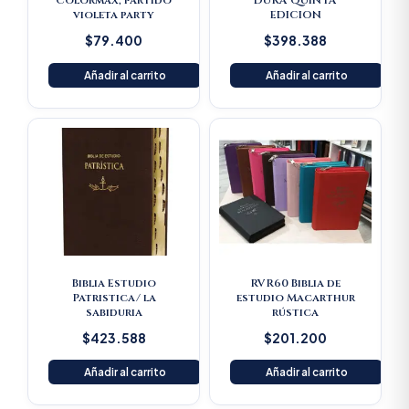
Colormax, partido
DURA QUINTA
violeta party
EDICION
$
79.400
$
398.388
Añadir al carrito
Añadir al carrito
Biblia Estudio
RVR60 Biblia de
Patristica/ la
estudio Macarthur
sabiduria
rústica
$
423.588
$
201.200
Añadir al carrito
Añadir al carrito