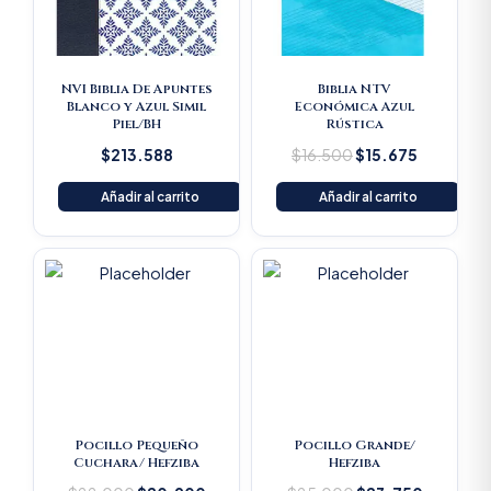
NVI Biblia De Apuntes
Biblia NTV
Blanco y Azul Simil
Económica Azul
Piel/BH
Rústica
$
213.588
$
16.500
$
15.675
Añadir al carrito
Añadir al carrito
Original
Current
Original
Current
price
price
price
price
was:
is:
was:
is:
$22.000.
$20.900.
$25.000.
$23.750
Pocillo Pequeño
Pocillo Grande/
Cuchara/ Hefziba
Hefziba