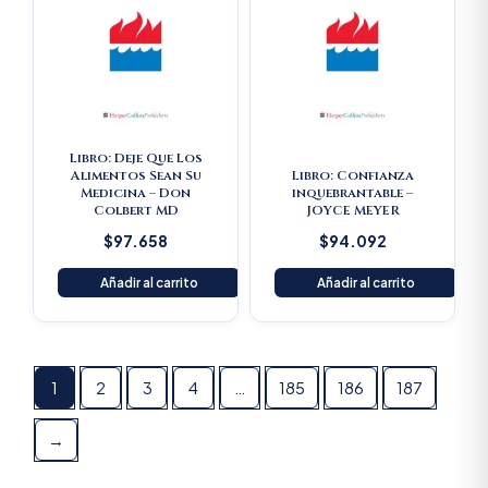
Libro: Deje Que Los
Alimentos Sean Su
Libro: Confianza
Medicina – Don
inquebrantable –
Colbert MD
JOYCE MEYER
$
97.658
$
94.092
Añadir al carrito
Añadir al carrito
1
2
3
4
…
185
186
187
→