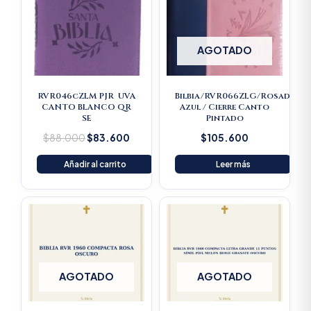
was:
is:
$88.000.
$83.600.
AGOTADO
RVR046cZLM PJR UVA
Bilbia/RVR066ZLG/Rosado
CANTO BLANCO QR
Azul / Cierre Canto
SE
Pintado
$
88.000
$
83.600
$
105.600
Añadir al carrito
Leer más
AGOTADO
AGOTADO