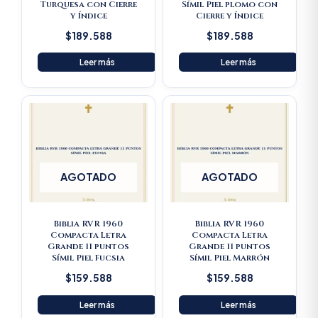
Turquesa con Cierre
Símil Piel plomo con
y Índice
Cierre y Índice
$
189.588
$
189.588
Leer más
Leer más
AGOTADO
AGOTADO
Biblia RVR 1960
Biblia RVR 1960
Compacta Letra
Compacta Letra
Grande 11 puntos
Grande 11 puntos
Símil Piel Fucsia
Símil Piel Marrón
$
159.588
$
159.588
Leer más
Leer más