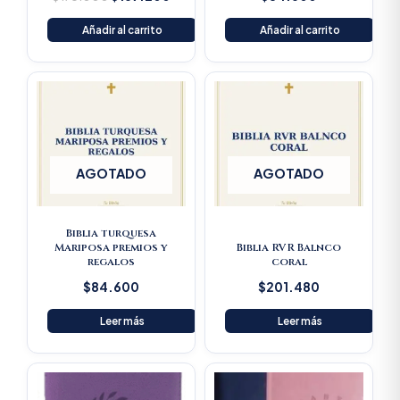
Añadir al carrito
Añadir al carrito
AGOTADO
AGOTADO
Biblia turquesa
Mariposa premios y
Biblia RVR Balnco
regalos
coral
$
84.600
$
201.480
Leer más
Leer más
Original
Current
price
price