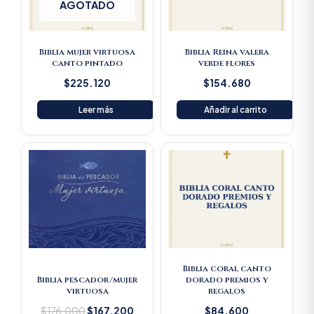
AGOTADO
Biblia mujer virtuosa
Biblia Reina valera
canto pintado
verde flores
$
225.120
$
154.680
Leer más
Añadir al carrito
Original
Current
price
price
was:
is:
$176.000.
$167.200.
Biblia coral canto
Biblia pescador/mujer
dorado premios y
virtuosa
regalos
$
176.000
$
167.200
$
84.600