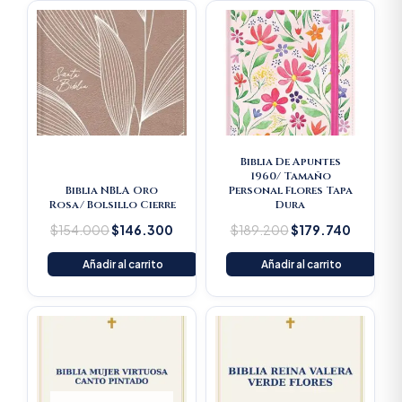
Original
Current
Original
Current
price
price
price
price
was:
is:
was:
is:
$154.000.
$146.300.
$189.200.
$179.74
Biblia De Apuntes
1960/ Tamaño
Biblia NBLA Oro
Personal Flores Tapa
Rosa/ Bolsillo Cierre
Dura
$
154.000
$
146.300
$
189.200
$
179.740
Añadir al carrito
Añadir al carrito