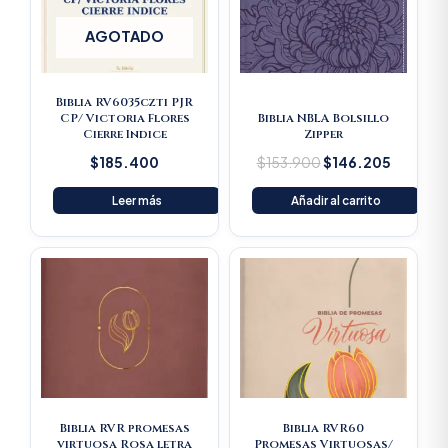
AGOTADO
Biblia RV6035czti PJR
CP/ Victoria Flores
Biblia NBLA Bolsillo
Cierre Indice
Zipper
$
185.400
$
153.900
$
146.205
Leer más
Añadir al carrito
Original
Current
Original
Current
price
price
price
price
was:
is:
was:
is:
$169.900.
$161.405.
$169.900.
$161.40
Biblia RVR promesas
Biblia RVR60
virtuosa Rosa letra
Promesas Virtuosas/