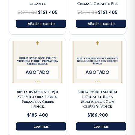
gigante
Crema L.Gigante Piel
$
169.900
$
161.405
$
169.900
$
161.405
Añadir al carrito
Añadir al carrito
AGOTADO
AGOTADO
Biblia RV6035czti PJR
Biblia RVR60 Manual
CP/ Victoria Flores
L.Gigante Rosa
Primavera Cierre
Multicolor Con
Indice
Cierre Y Índice
$
185.400
$
186.900
Leer más
Leer más