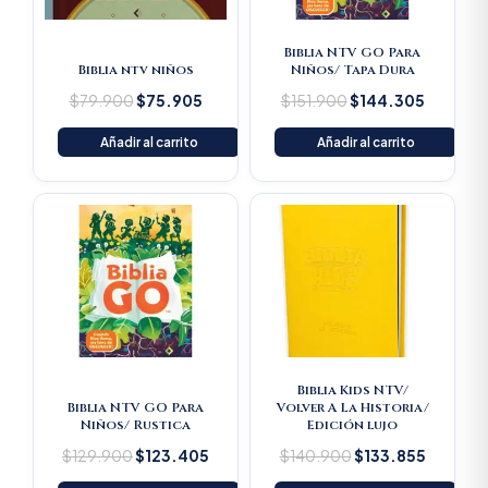
Biblia NTV GO Para
Biblia ntv niños
Niños/ Tapa Dura
$
79.900
$
75.905
$
151.900
$
144.305
Añadir al carrito
Añadir al carrito
Original
Current
Original
Current
price
price
price
price
was:
is:
was:
is:
$129.900.
$123.405.
$140.900.
$133.85
Biblia Kids NTV/
Biblia NTV GO Para
Volver A La Historia/
Niños/ Rustica
Edición lujo
$
129.900
$
123.405
$
140.900
$
133.855