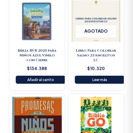
AGOTADO
Biblia RVR 2020 para
Libro Para Colorear
Niños Azul Vinilo
Salmo 23/Angelitos
con Cierre
LC
$
134.388
$
10.320
Añadir al carrito
Leer más
Original
Current
Original
Current
price
price
price
price
was:
is:
was:
is:
$79.900.
$75.905.
$151.900.
$144.30