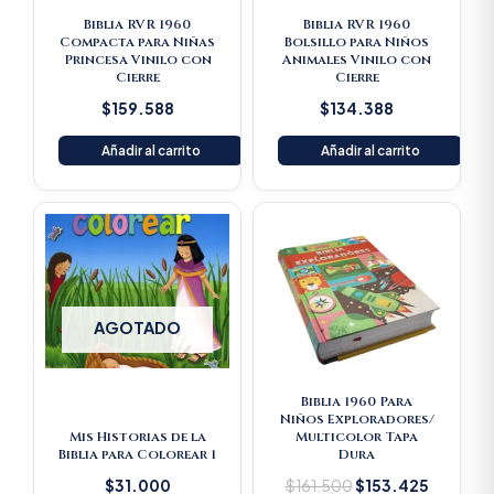
Biblia RVR 1960
Biblia RVR 1960
Compacta para Niñas
Bolsillo para Niños
Princesa Vinilo con
Animales Vinilo con
Cierre
Cierre
$
159.588
$
134.388
Añadir al carrito
Añadir al carrito
Original
Current
price
price
was:
is:
$161.500.
$153.42
AGOTADO
Biblia 1960 Para
Niños Exploradores/
Mis Historias de la
Multicolor Tapa
Biblia para Colorear 1
Dura
$
31.000
$
161.500
$
153.425