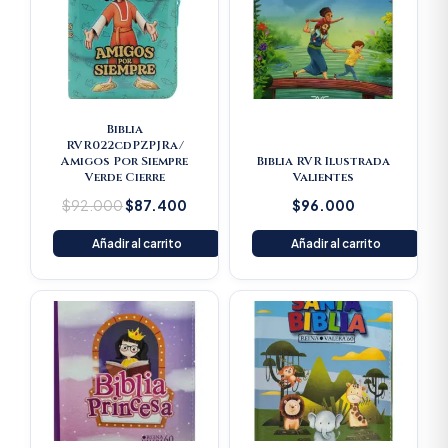
$92.000.
$87.400.
Biblia
RVR022cdPZPJRa/
Amigos Por Siempre
Biblia RVR Ilustrada
Verde Cierre
Valientes
$
92.000
$
87.400
$
96.000
Añadir al carrito
Añadir al carrito