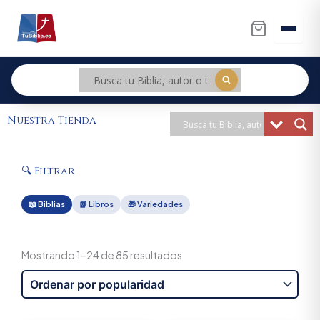
Ir
al
contenido
Nuestra Tienda
🔍 Filtrar
📖 Biblias
📗 Libros
🎁 Variedades
Sorted
by
Mostrando 1–24 de 85 resultados
popularity