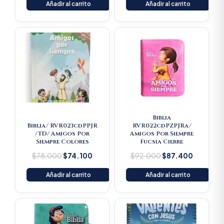
Añadir al carrito
Añadir al carrito
Original
Current
Original
Current
price
price
price
price
was:
is:
was:
is:
$78.000.
$74.100.
$92.000.
$87.400
Biblia
Biblia/ RVR023cdPPJR
RVR022cdPZPJRa/
/TD/ Amigos Por
Amigos Por Siempre
Siempre Colores
Fucsia Cierre
$
78.000
$
74.100
$
92.000
$
87.400
Añadir al carrito
Añadir al carrito
Original
Current
price
price
was:
is: