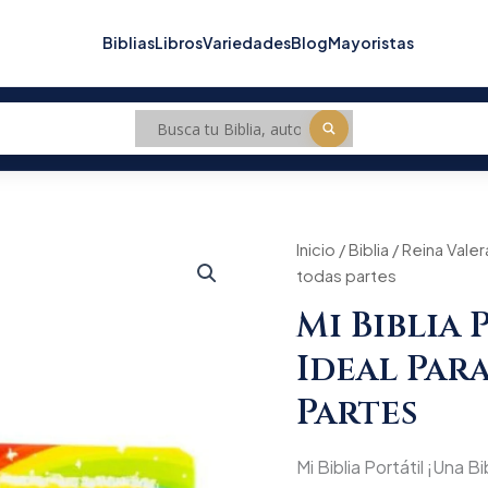
Biblias
Libros
Variedades
Blog
Mayoristas
Mi
Inicio
/
Biblia
/
Reina Valer
Biblia
todas partes
Portátil
¡Una
Mi Biblia 
Biblia
ideal
Ideal Par
para
llevar
Partes
a
todas
partes
Mi Biblia Portátil ¡Una B
cantidad