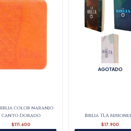
AGOTADO
Biblia color naranjo
canto Dorado
Biblia TLA Misione
$
111.600
$
17.900