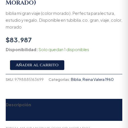
Morado)
biblia mi gran viaje (color morado). Perfecta para lectura,
estudio y regalo. Disponible en tubiblia.co. gran, viaje, color,
morado
$
83.987
Disponibilidad:
Solo quedan 1 disponibles
Alternative:
Añadir al carrito
SKU:
9798885163699
Categorías:
Biblia
,
Reina Valera 1960
Descripción
Valoraciones (0)