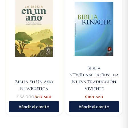
was:
is:
$88.000.
$83.600.
Biblia
NTV/Renacer/Rustica
Biblia En Un Año
Nueva Traducción
NTV/Rustica
Viviente
$
88.000
$
83.600
$
188.520
Añadir al carrito
Añadir al carrito