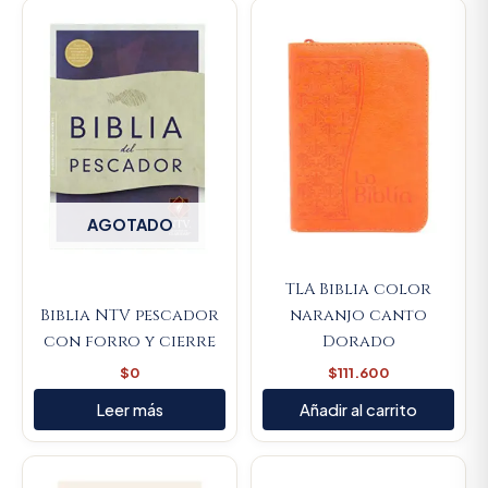
AGOTADO
TLA Biblia color
Biblia NTV pescador
naranjo canto
con forro y cierre
Dorado
$
0
$
111.600
Leer más
Añadir al carrito
Original
Current
price
price