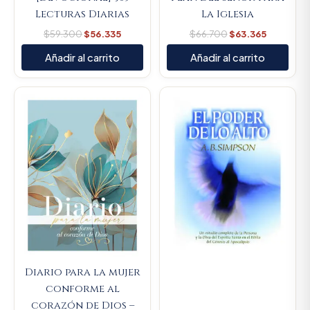
Lecturas Diarias
La Iglesia
$
59.300
$
56.335
$
66.700
$
63.365
Añadir al carrito
Añadir al carrito
Original
Current
Original
Current
price
price
price
price
was:
is:
was:
is:
$66.000.
$62.700.
$164.900.
$156.655
Diario para la mujer
conforme al
corazón de Dios –