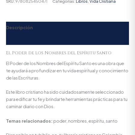
SKU:
9780825450471
Categorías:
Libros
,
Vida Cristiana
Descripción
Valoraciones (0)
El Poder de los Nombres del Espíritu Santo
El Poder de los Nombres del Espíritu Santo es una obra que
te ayudará a profundizar en tu vida espiritual y conocimiento
de las Escrituras.
Este libro cristiano ha sido cuidadosamente seleccionado
para edificar tu fe y brindarte herramientas prácticas para tu
caminar diario con Dios.
Temas relacionados:
poder, nombres, espíritu, santo
Disponible en tubiblia.co, tu librería cristiana en Colombia.