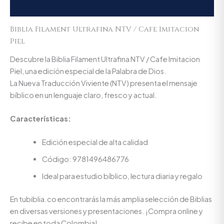
Valoraciones (0)
Biblia Filament Ultrafina NTV / Cafe Imitacion
Piel
Descubre la Biblia Filament Ultrafina NTV / Cafe Imitacion
Piel, una edición especial de la Palabra de Dios.
La Nueva Traducción Viviente (NTV) presenta el mensaje
bíblico en un lenguaje claro, fresco y actual.
Características:
Edición especial de alta calidad
Código: 9781496486776
Ideal para estudio bíblico, lectura diaria y regalo
En tubiblia.co encontrarás la más amplia selección de Biblias
en diversas versiones y presentaciones. ¡Compra online y
recibe en toda Colombia!