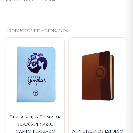
Productos relacionados
Original
Current
price
price
was:
is:
$106.000.
$100.700.
Biblia Mujer Ejemplar
TLA066 PJR Azul
Canto Plateado
NTV Biblia de Estudio