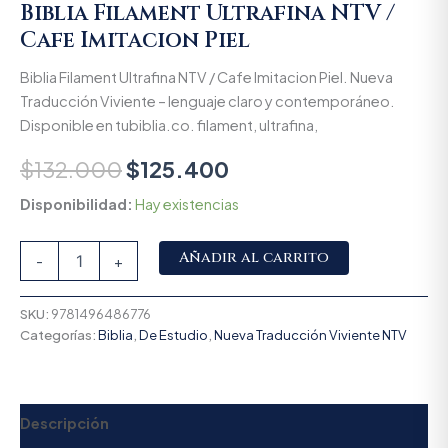
Biblia Filament Ultrafina NTV /
Cafe Imitacion Piel
Biblia Filament Ultrafina NTV / Cafe Imitacion Piel. Nueva
Traducción Viviente – lenguaje claro y contemporáneo.
Disponible en tubiblia.co. filament, ultrafina,
$
132.000
$
125.400
Disponibilidad:
Hay existencias
Alternative:
Añadir al carrito
-
+
SKU:
9781496486776
Categorías:
Biblia
,
De Estudio
,
Nueva Traducción Viviente NTV
Descripción