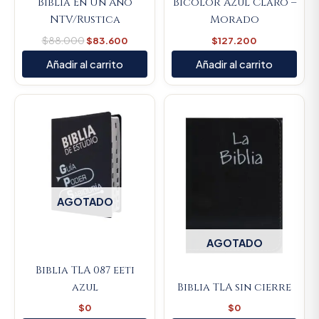
Biblia En Un Año
Bicolor Azul Claro –
NTV/Rustica
Morado
$
88.000
$
83.600
$
127.200
Añadir al carrito
Añadir al carrito
AGOTADO
AGOTADO
Biblia TLA 087 eeti
azul
Biblia TLA sin cierre
$
0
$
0