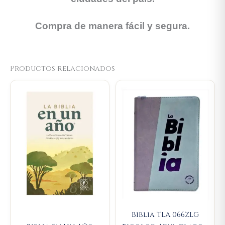
Compra de manera fácil y segura.
Productos relacionados
Original
Current
price
price
was:
is:
$88.000.
$83.600.
Biblia TLA 066ZLG