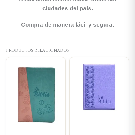
ciudades del país.
Compra de manera fácil y segura.
Productos relacionados
Original
Current
price
price
was:
is:
$106.000.
$100.700.