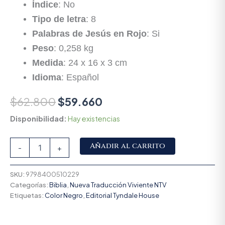
Índice
: No
Tipo de letra
: 8
Palabras de Jesús en Rojo
: Si
Peso
: 0,258 kg
Medida
: 24 x 16 x 3 cm
Idioma
: Español
$
62.800
$
59.660
Disponibilidad:
Hay existencias
Alternative:
Añadir al carrito
-
+
SKU:
9798400510229
Categorías:
Biblia
,
Nueva Traducción Viviente NTV
Etiquetas:
Color Negro
,
Editorial Tyndale House