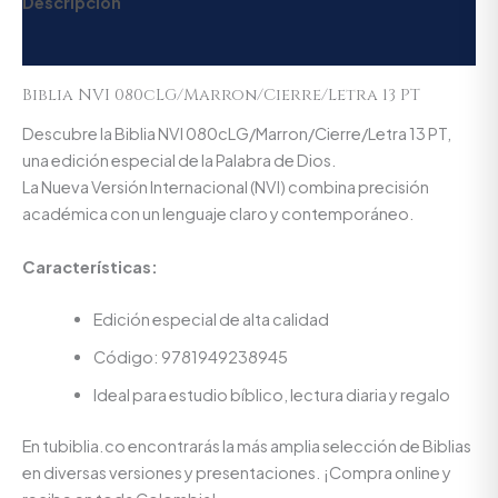
Descripción
Valoraciones (0)
Biblia NVI 080cLG/Marron/Cierre/Letra 13 PT
Descubre la Biblia NVI 080cLG/Marron/Cierre/Letra 13 PT,
una edición especial de la Palabra de Dios.
La Nueva Versión Internacional (NVI) combina precisión
académica con un lenguaje claro y contemporáneo.
Características:
Edición especial de alta calidad
Código: 9781949238945
Ideal para estudio bíblico, lectura diaria y regalo
En tubiblia.co encontrarás la más amplia selección de Biblias
en diversas versiones y presentaciones. ¡Compra online y