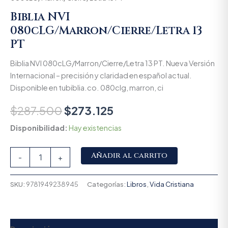
Biblia NVI
080cLG/Marron/Cierre/Letra 13
PT
Biblia NVI 080cLG/Marron/Cierre/Letra 13 PT. Nueva Versión
Internacional – precisión y claridad en español actual.
Disponible en tubiblia.co. 080clg, marron, ci
$
287.500
$
273.125
Disponibilidad:
Hay existencias
Alternative:
Añadir al carrito
-
+
SKU:
9781949238945
Categorías:
Libros
,
Vida Cristiana