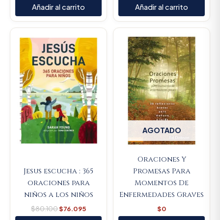
Añadir al carrito
Añadir al carrito
Original
Current
price
price
was:
is:
$80.100.
$76.095.
AGOTADO
Oraciones Y
Jesus escucha : 365
Promesas Para
oraciones para
Momentos De
niños a los niños
Enfermedades Graves
$
80.100
$
76.095
$
0