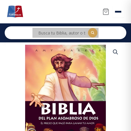
Ir
al
contenido
Biblia
del
Plan
Asombroso
de
Dios
cantidad