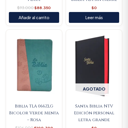
$
93.000
$
88.350
$
0
Añadir al carrito
Leer más
Original
Current
price
price
was:
is:
$106.000.
$100.700.
AGOTADO
Biblia TLA 066ZLG
Santa Biblia NTV
Bicolor Verde Menta
Edición personal
– Rosa
letra grande
$
106.000
$
100.700
$
0