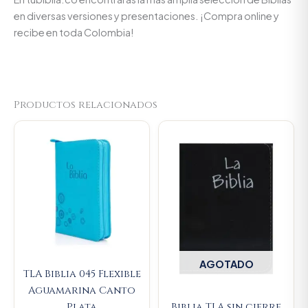
en diversas versiones y presentaciones. ¡Compra online y
recibe en toda Colombia!
Productos relacionados
Original
Current
price
price
was:
is:
$93.000.
$88.350.
AGOTADO
TLA Biblia 045 Flexible
Aguamarina Canto
Plata
Biblia TLA sin cierre