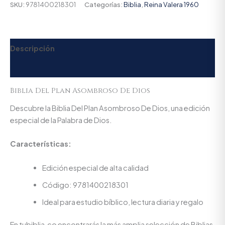
SKU:
9781400218301
Categorías:
Biblia
,
Reina Valera 1960
Descripción
Valoraciones (0)
Biblia Del Plan Asombroso De Dios
Descubre la Biblia Del Plan Asombroso De Dios, una edición
especial de la Palabra de Dios.
Características:
Edición especial de alta calidad
Código: 9781400218301
Ideal para estudio bíblico, lectura diaria y regalo
En tubiblia.co encontrarás la más amplia selección de Biblias