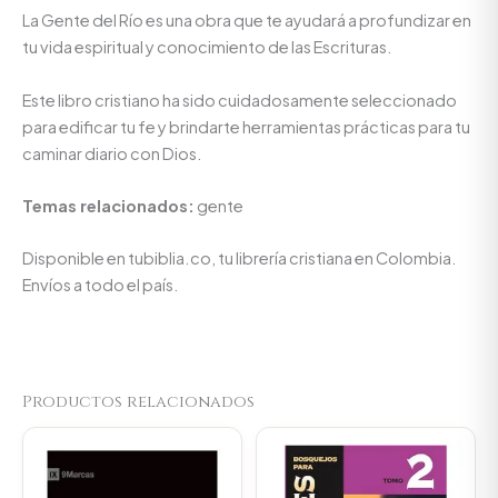
La Gente del Río es una obra que te ayudará a profundizar en
tu vida espiritual y conocimiento de las Escrituras.
Este libro cristiano ha sido cuidadosamente seleccionado
para edificar tu fe y brindarte herramientas prácticas para tu
caminar diario con Dios.
Temas relacionados:
gente
Disponible en tubiblia.co, tu librería cristiana en Colombia.
Envíos a todo el país.
Productos relacionados
Original
Current
Original
Current
price
price
price
price
was:
is:
was:
is:
$34.000.
$32.300.
$89.900.
$85.405