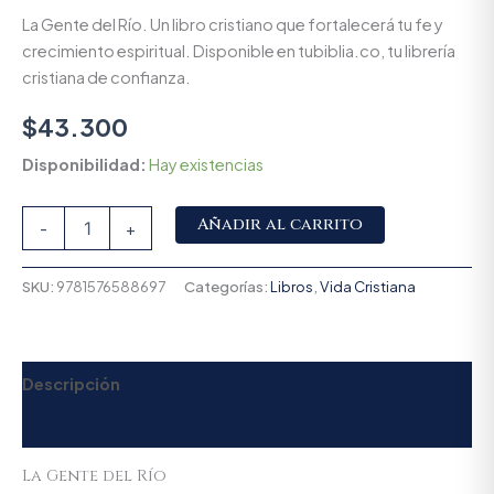
La Gente del Río. Un libro cristiano que fortalecerá tu fe y
crecimiento espiritual. Disponible en tubiblia.co, tu librería
cristiana de confianza.
$
43.300
Disponibilidad:
Hay existencias
Alternative:
Añadir al carrito
-
+
SKU:
9781576588697
Categorías:
Libros
,
Vida Cristiana
Descripción
Valoraciones (0)
La Gente del Río