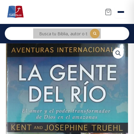
Ir
al
contenido
La
gente
del
Rio.
Kent
y
Josephine
Truehl.
Jucum
cantidad