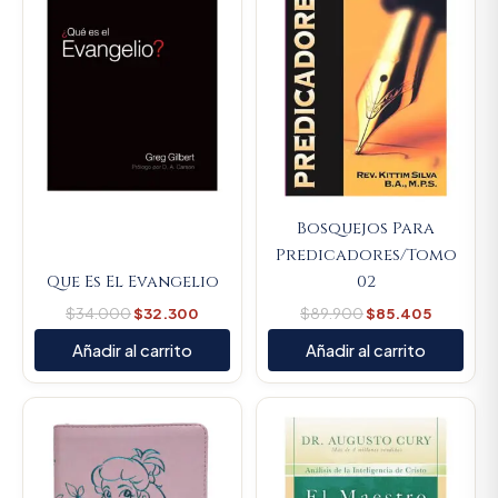
Bosquejos Para
Predicadores/Tomo
Que Es El Evangelio
02
$
34.000
$
32.300
$
89.900
$
85.405
Añadir al carrito
Añadir al carrito
Original
Current
price
price
was:
is:
$107.000.
$101.650.