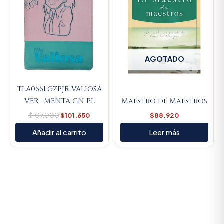
AGOTADO
TLA066LGZPJR VALIOSA
VER- MENTA CN PL
Maestro de Maestros
$
107.000
$
101.650
$
88.920
Añadir al carrito
Leer más