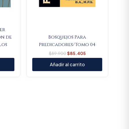
jer
ón de
Bosquejos Para
los
Predicadores/Tomo 04
$
89.900
$
85.405
Añadir al carrito