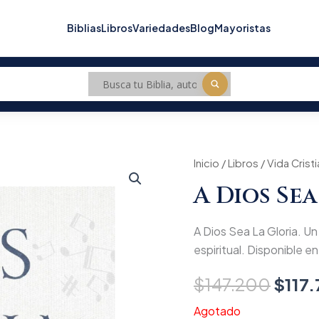
Biblias
Libros
Variedades
Blog
Mayoristas
Inicio
/
Libros
/
Vida Crist
Origi
A Dios Sea
price
was:
A Dios Sea La Gloria. Un 
$147
espiritual. Disponible en 
$
147.200
$
117
Agotado