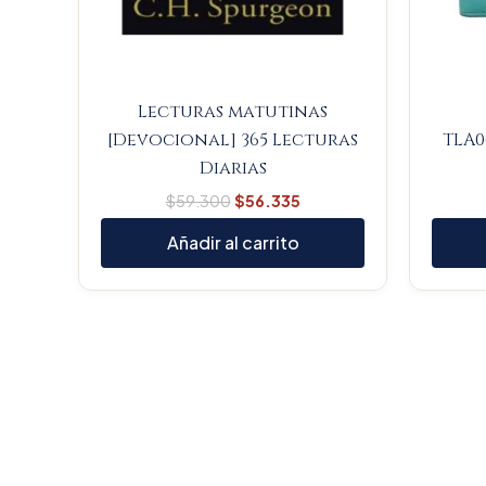
Lecturas matutinas
[Devocional] 365 Lecturas
TLA0
Diarias
$
59.300
$
56.335
Añadir al carrito