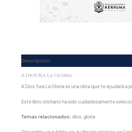
Descripción
Valoraciones (0)
A Dios Sea La Gloria
A Dios Sea La Gloria es una obra que te ayudará a pr
Este libro cristiano ha sido cuidadosamente seleccio
Temas relacionados:
dios, gloria
Disponible en tubiblia.co, tu librería cristiana en Co