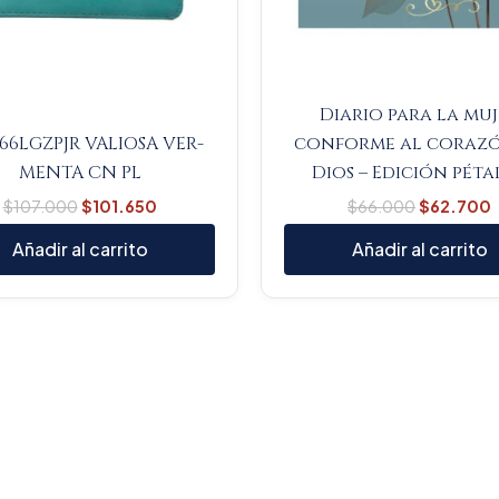
Diario para la mu
66LGZPJR VALIOSA VER-
conforme al coraz
MENTA CN PL
Dios – Edición péta
$
107.000
$
101.650
$
66.000
$
62.700
Añadir al carrito
Añadir al carrito