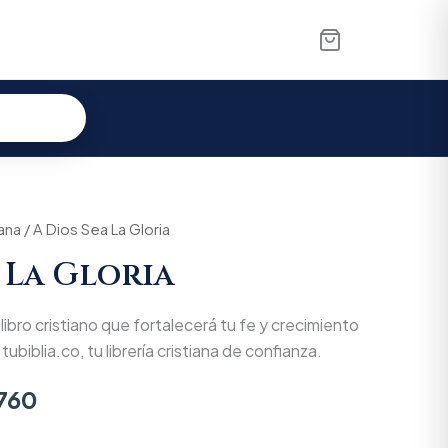
iana
nal
/ A Dios Sea La Gloria
Current
 La Gloria
price
is:
libro cristiano que fortalecerá tu fe y crecimiento
.200.
$117.760.
tubiblia.co, tu librería cristiana de confianza.
.760