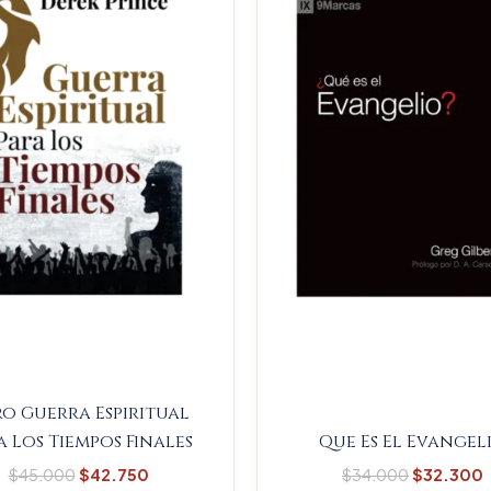
$45.000.
$42.750.
$34.000
ro Guerra Espiritual
a Los Tiempos Finales
Que Es El Evangel
$
45.000
$
42.750
$
34.000
$
32.300