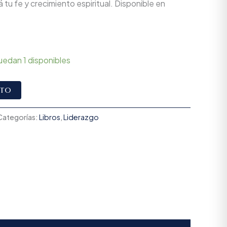
á tu fe y crecimiento espiritual. Disponible en
uedan 1 disponibles
Alternative:
ito
Categorías:
Libros
,
Liderazgo