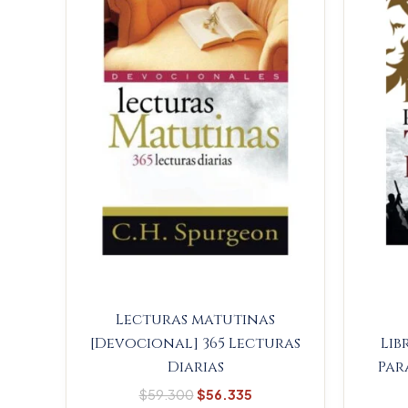
$59.300.
$56.335.
Lecturas matutinas
[Devocional] 365 Lecturas
Lib
Diarias
Par
$
59.300
$
56.335