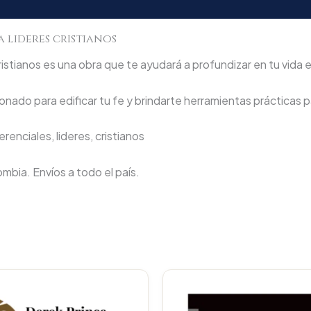
 lideres cristianos
ristianos es una obra que te ayudará a profundizar en tu vida e
nado para edificar tu fe y brindarte herramientas prácticas pa
erenciales, lideres, cristianos
lombia. Envíos a todo el país.
Original
Current
Original
price
price
price
p
was:
is:
was:
i