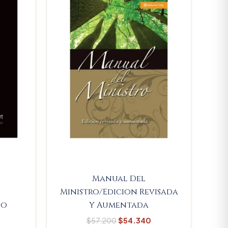
.
$32.300.
$57.200.
$54.340.
Manual Del
Ministro/Edicion Revisada
io
Y Aumentada
$
57.200
$
54.340