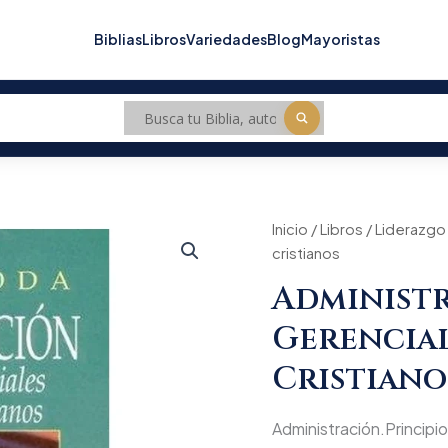
Biblias
Libros
Variedades
Blog
Mayoristas
Administración.Principios
Inicio
/
Libros
/
Liderazgo
gerenciales
cristianos
para
lideres
Administr
cristianos
cantidad
Gerencial
Cristiano
Administración.Principios