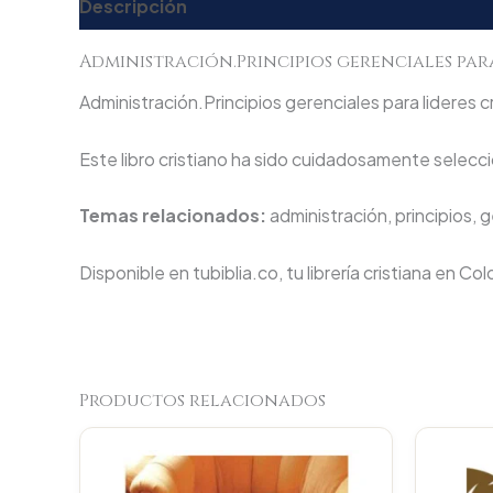
Descripción
Valoraciones (0)
Administración.Principios gerenciales para
Administración.Principios gerenciales para lideres c
Este libro cristiano ha sido cuidadosamente seleccio
Temas relacionados:
administración, principios, g
Disponible en tubiblia.co, tu librería cristiana en Co
Productos relacionados
Original
Current
price
price
was:
is: