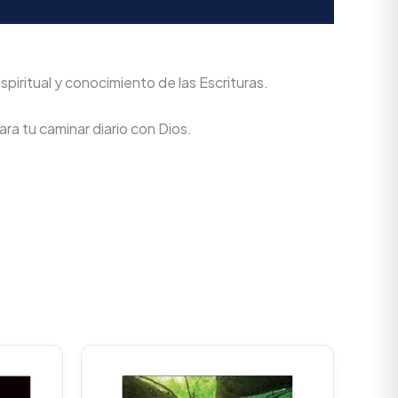
spiritual y conocimiento de las Escrituras.
ra tu caminar diario con Dios.
Current
Original
Current
rice
price
price
s:
was:
is: