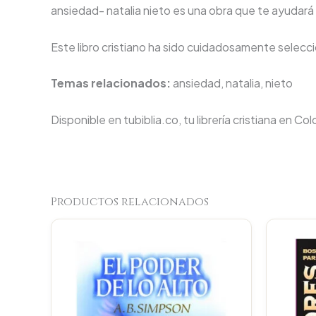
ansiedad- natalia nieto es una obra que te ayudará a
Este libro cristiano ha sido cuidadosamente seleccio
Temas relacionados:
ansiedad, natalia, nieto
Disponible en tubiblia.co, tu librería cristiana en Co
Productos relacionados
Original
Current
price
price
was:
is:
$164.900.
$156.655.