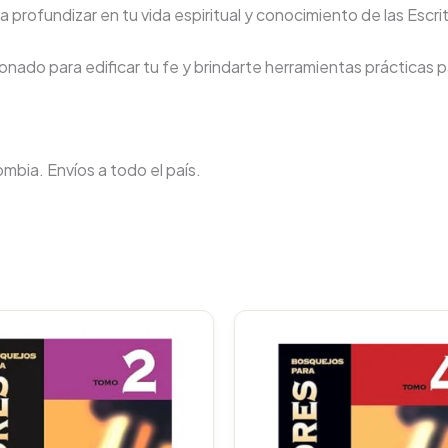
 profundizar en tu vida espiritual y conocimiento de las Escri
nado para edificar tu fe y brindarte herramientas prácticas pa
lombia. Envíos a todo el país.
Original
Current
Original
C
price
price
price
p
was:
is:
was:
i
$89.900.
$85.405.
$89.900.