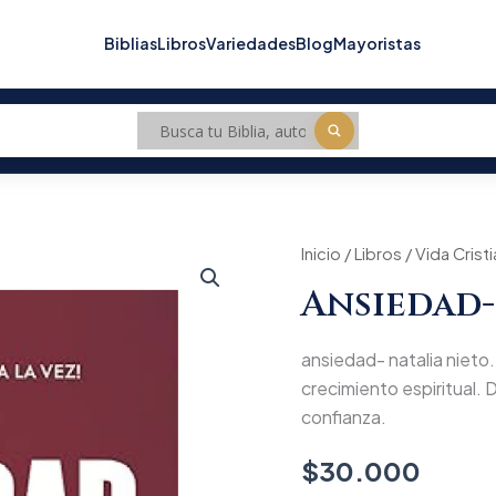
Biblias
Libros
Variedades
Blog
Mayoristas
ansiedad-
Inicio
/
Libros
/
Vida Crist
natalia
Ansiedad-
nieto
cantidad
ansiedad- natalia nieto. 
crecimiento espiritual. D
confianza.
$
30.000