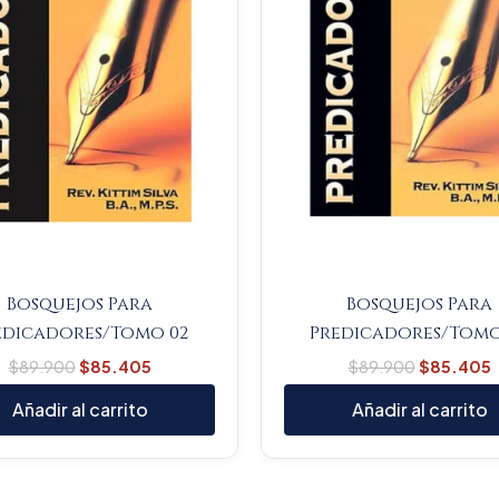
Bosquejos Para
Bosquejos Para
edicadores/Tomo 02
Predicadores/Tomo
$
89.900
$
85.405
$
89.900
$
85.405
Añadir al carrito
Añadir al carrito