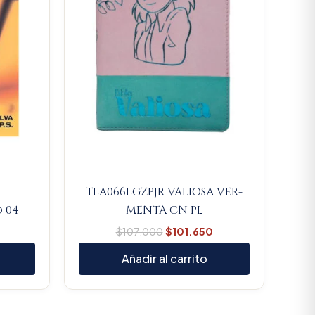
TLA066LGZPJR VALIOSA VER-
 04
MENTA CN PL
$
107.000
$
101.650
Añadir al carrito