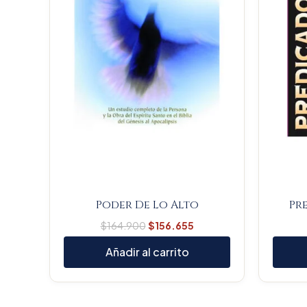
Poder De Lo Alto
Pr
$
164.900
$
156.655
Añadir al carrito