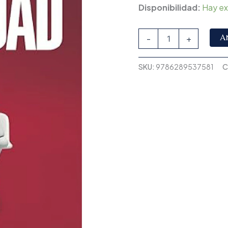
Disponibilidad:
Hay ex
A
-
+
SKU:
9786289537581
C