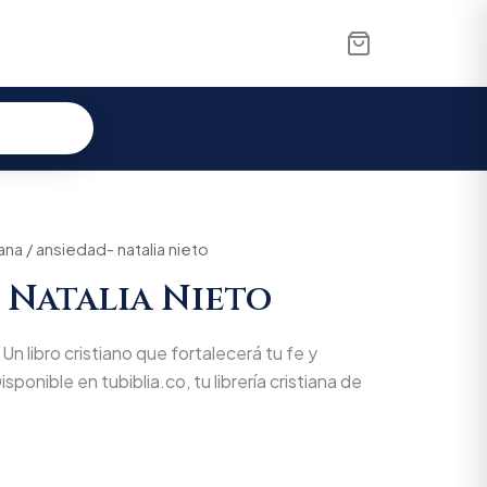
iana
/ ansiedad- natalia nieto
 Natalia Nieto
Un libro cristiano que fortalecerá tu fe y
isponible en tubiblia.co, tu librería cristiana de