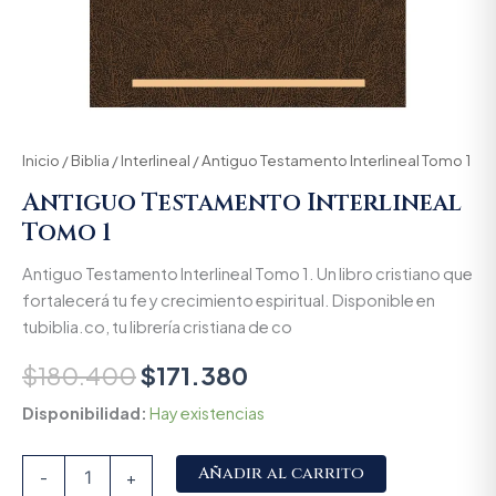
Inicio
/
Biblia
/
Interlineal
/ Antiguo Testamento Interlineal Tomo 1
Antiguo Testamento Interlineal
Tomo 1
Antiguo Testamento Interlineal Tomo 1. Un libro cristiano que
fortalecerá tu fe y crecimiento espiritual. Disponible en
tubiblia.co, tu librería cristiana de co
$
180.400
$
171.380
Disponibilidad:
Hay existencias
Alternative:
Añadir al carrito
-
+