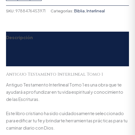
SKU:
9788476453971
Categorías:
Biblia
,
Interlineal
Descripción
Información adicional
Valoraciones (0)
Antiguo Testamento Interlineal Tomo 1
Antiguo Testamento Interlineal Tomo 1 es una obra que te
ayudará a profundizar en tu vida espiritual y conocimiento
de las Escrituras.
Este libro cristiano ha sido cuidadosamente seleccionado
para edificar tu fe y brindarte herramientas prácticas para tu
caminar diario con Dios.