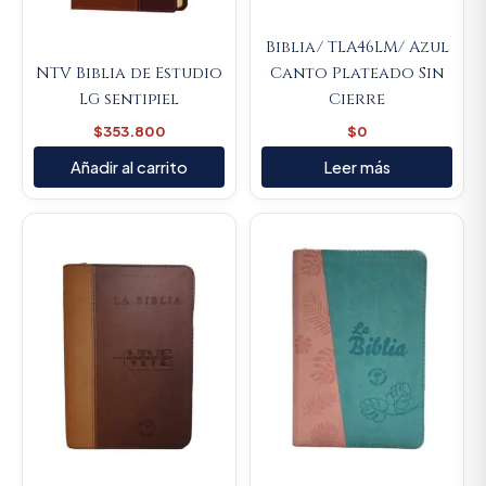
Biblia/ TLA46LM/ Azul
NTV Biblia de Estudio
Canto Plateado Sin
LG sentipiel
Cierre
$
353.800
$
0
Añadir al carrito
Leer más
Original
Current
Original
Current
price
price
price
price
was:
is:
was:
is:
$117.000.
$111.150.
$106.000.
$100.7