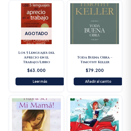
AGOTADO
Los 5 Lenguajes del
Aprecio en el
Toda Buena Obra –
Trabajo/Libro
Timothy Keller
$
63.000
$
79.200
Leer más
Añadir al carrito
Original
Current
price
price
was:
is:
$23.600.
$22.420.