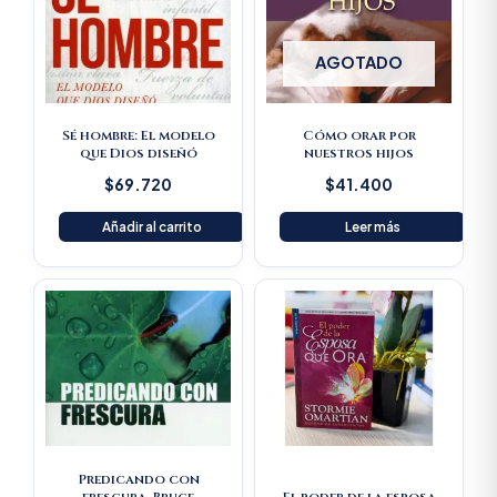
AGOTADO
Sé hombre: El modelo
Cómo orar por
que Dios diseñó
nuestros hijos
$
69.720
$
41.400
Añadir al carrito
Leer más
Original
Current
Original
Current
price
price
price
price
was:
is:
was:
is:
$61.600.
$58.520.
$33.100.
$31.445.
Predicando con