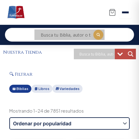
Ir
al
contenido
Nuestra Tienda
🔍 Filtrar
📖 Biblias
📗 Libros
🎁 Variedades
Sorted
by
Mostrando 1–24 de 7851 resultados
popularity