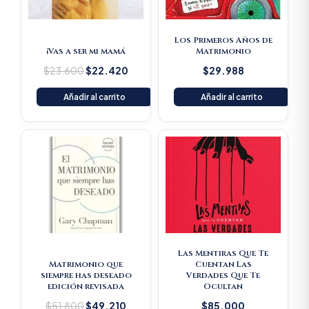
Los Primeros Años de
¡Vas a ser mi mamá
Matrimonio
$
23.600
$
22.420
$
29.988
Añadir al carrito
Añadir al carrito
Original
Current
price
price
was:
is:
$51.800.
$49.210.
Las Mentiras Que Te
Matrimonio que
Cuentan Las
siempre has deseado
Verdades Que Te
edición revisada
Ocultan
$
51.800
$
49.210
$
85.000