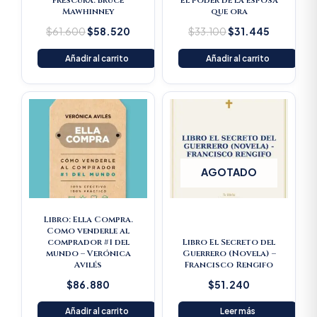
frescura. Bruce
El poder de la esposa
Mawhinney
que ora
$
61.600
$
58.520
$
33.100
$
31.445
Añadir al carrito
Añadir al carrito
AGOTADO
Libro: Ella Compra.
Como venderle al
comprador #1 del
Libro El Secreto del
mundo – Verónica
Guerrero (Novela) –
Avilés
Francisco Rengifo
$
86.880
$
51.240
Añadir al carrito
Leer más