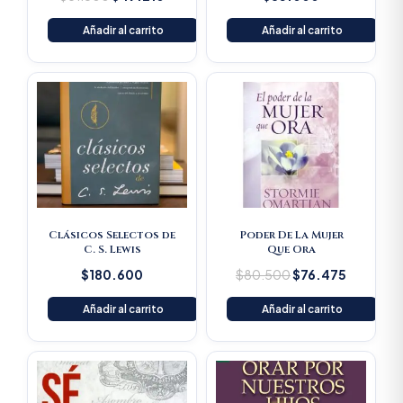
Añadir al carrito
Añadir al carrito
Original
Current
price
price
was:
is:
$80.500.
$76.475
Clásicos Selectos de
Poder De La Mujer
C. S. Lewis
Que Ora
$
180.600
$
80.500
$
76.475
Añadir al carrito
Añadir al carrito