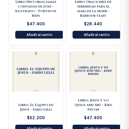
Libro Historias jamás
Libro Oraciones de
contadas de José –
serenidad para el
Ilustrado – Portavoz
alma de la mujer –
Kids
Barbour Staff
$
47.400
$
28.440
Añadir al carrito
Añadir al carrito
Libro, Jesús y yo
Libro, El Equipo de
(Jesus and Me) – Kike
Jesús – Fabio Lelli
Pavon
$
52.200
$
47.400
Añadir al carrito
Añadir al carrito