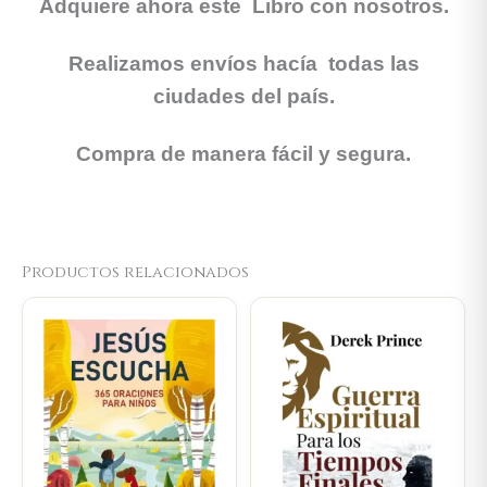
Adquiere ahora este Libro con nosotros.
Realizamos envíos hacía todas las
ciudades del país.
Compra de manera fácil y segura.
Productos relacionados
Original
Current
Original
Current
price
price
price
price
was:
is:
was:
is:
$80.100.
$76.095.
$45.000.
$42.750