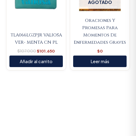
AGOTADO
Oraciones Y
Promesas Para
TLA066LGZPJR VALIOSA
Momentos De
VER- MENTA CN PL
Enfermedades Graves
$
107.000
$
101.650
$
0
Añadir al carrito
Leer más