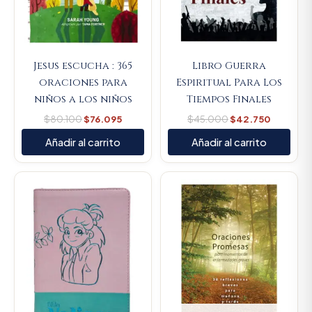
Jesus escucha : 365
Libro Guerra
oraciones para
Espiritual Para Los
niños a los niños
Tiempos Finales
$
80.100
$
76.095
$
45.000
$
42.750
Añadir al carrito
Añadir al carrito
Original
Current
price
price
was:
is:
$107.000.
$101.650.