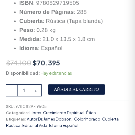
ISBN
: 9780829719505
Número de Páginas
: 288
Cubierta
: Rústica (Tapa blanda)
Peso
: 0.28 kg
Medida
: 21.0 x 13.5 x 1.8 cm
Idioma
: Español
$
74.100
$
70.395
Disponibilidad:
Hay existencias
Alternative:
Añadir al carrito
-
+
SKU:
9780829719505
Categorías:
Libros
,
Crecimiento Espiritual
,
Ética
Etiquetas:
Autor Dr. James Dobson.
,
Color Morado
,
Cubierta
Rustica
,
Editorial Vida
,
Idioma Español