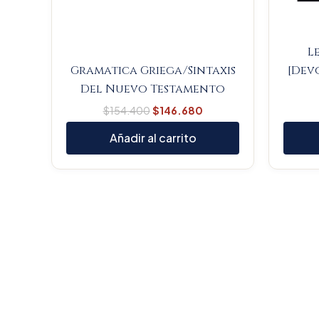
L
Gramatica Griega/Sintaxis
[Dev
Del Nuevo Testamento
$
154.400
$
146.680
Añadir al carrito