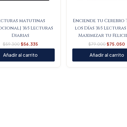
ecturas matutinas
Enciende tu Cerebro
ocional] 365 Lecturas
los Días 365 Lecturas
Diarias
Maximizar tu Felic
$
59.300
$
56.335
$
79.000
$
75.050
Añadir al carrito
Añadir al carrito