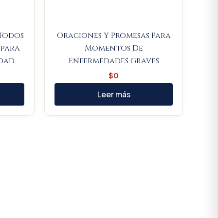
 Todos
Oraciones Y Promesas Para
 para
Momentos De
idad
Enfermedades Graves
$
0
Leer más