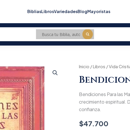
Biblias
Libros
Variedades
Blog
Mayoristas
Inicio
/
Libros
/
Vida Crist
Bendicion
Bendiciones Para las Mad
crecimiento espiritual. D
confianza.
$
47.700