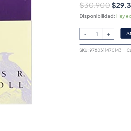
$
30.900
$
29.
Disponibilidad:
Hay ex
A
-
+
SKU:
9780311470143
C