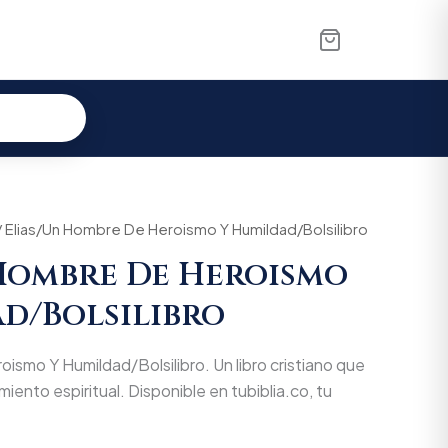
nal
/ Elias/Un Hombre De Heroismo Y Humildad/Bolsilibro
Current
Hombre De Heroismo
price
d/Bolsilibro
is:
900.
$29.355.
ismo Y Humildad/Bolsilibro. Un libro cristiano que
miento espiritual. Disponible en tubiblia.co, tu