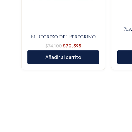
Pla
El Regreso del Peregrino
$
74.100
$
70.395
Añadir al carrito