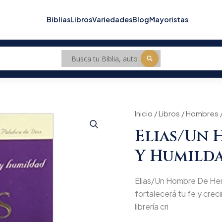
Biblias
Libros
Variedades
Blog
Mayoristas
Elias/Un
Inicio
/
Libros
/
Hombres
Origi
Hombre
Elias/Un 
De
price
Heroismo
Y Humilda
Y
was:
Humildad/Bolsilibro
cantidad
$30.
Elias/Un Hombre De Hero
fortalecerá tu fe y creci
librería cri