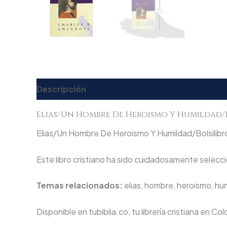
Descripción
Valoraciones (0)
Elias/Un Hombre De Heroismo Y Humildad/
Elias/Un Hombre De Heroismo Y Humildad/Bolsilibro e
Este libro cristiano ha sido cuidadosamente seleccio
Temas relacionados:
elias, hombre, heroismo, hum
Disponible en tubiblia.co, tu librería cristiana en Co