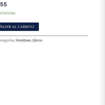
355
istencias
Alternative:
ñadir al carrito
ategorías:
Hombres
,
Libros