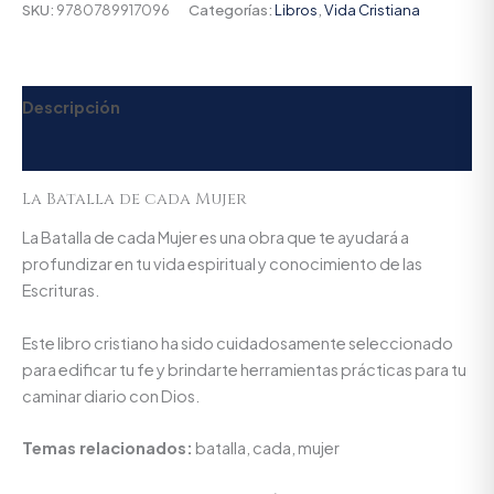
SKU:
9780789917096
Categorías:
Libros
,
Vida Cristiana
Descripción
Valoraciones (0)
La Batalla de cada Mujer
La Batalla de cada Mujer es una obra que te ayudará a
profundizar en tu vida espiritual y conocimiento de las
Escrituras.
Este libro cristiano ha sido cuidadosamente seleccionado
para edificar tu fe y brindarte herramientas prácticas para tu
caminar diario con Dios.
Temas relacionados:
batalla, cada, mujer