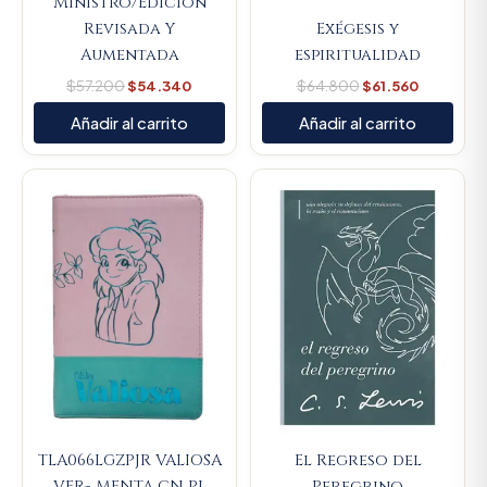
Ministro/Edicion
Revisada Y
Exégesis y
Aumentada
espiritualidad
$
57.200
$
54.340
$
64.800
$
61.560
Añadir al carrito
Añadir al carrito
Original
Current
Original
Current
price
price
price
price
was:
is:
was:
is:
$107.000.
$101.650.
$74.100.
$70.395.
TLA066LGZPJR VALIOSA
El Regreso del
VER- MENTA CN PL
Peregrino