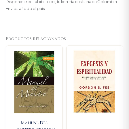
Disponible en tubiblia.co, tu librería cristiana en Colombia.
Envíos a todo el país.
Productos relacionados
Original
Current
Original
Current
price
price
price
price
was:
is:
was:
is:
$57.200.
$54.340.
$64.800.
$61.560.
Manual Del