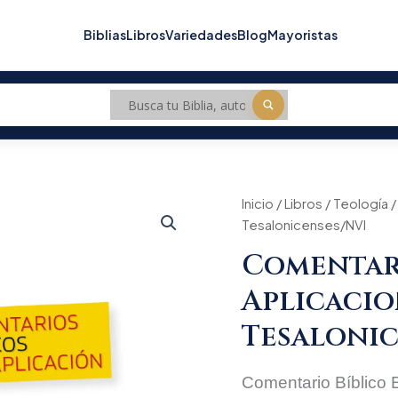
Biblias
Libros
Variedades
Blog
Mayoristas
Comentarios
Inicio
/
Libros
/
Teología
Origin
/
Biblicos
Tesalonicenses/NVI
Con
price
Aplicacion/1y2
Comentari
Tesalonicenses/NVI
was:
cantidad
Aplicacio
$86.2
Tesalonic
Comentario Bíblico E