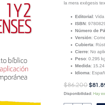
la mera exégesis tex
Editorial
: Vida
ISBN
: 978082
Número de Pá
Versión
: Come
Cubierta
: Rúst
Cierre
: No apl
Peso
: 0.295 k
Medida
: 15.24
Idioma
: Españ
$
86.200
$
81.8
Disponibilidad:
Hay ex