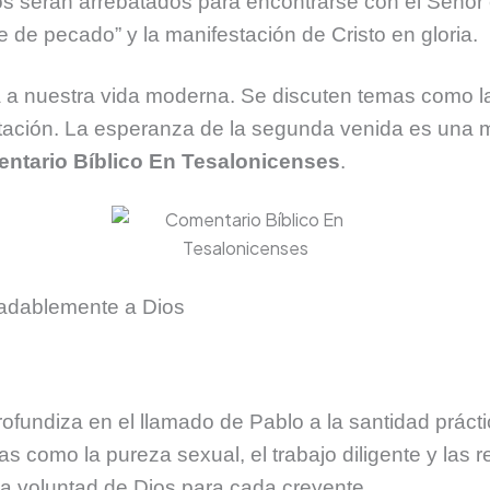
os serán arrebatados para encontrarse con el Señor e
e de pecado” y la manifestación de Cristo en gloria.
a a nuestra vida moderna. Se discuten temas como la
ectación. La esperanza de la segunda venida es una m
ntario Bíblico En Tesalonicenses
.
radablemente a Dios
ofundiza en el llamado de Pablo a la santidad práctica
 como la pureza sexual, el trabajo diligente y las r
 la voluntad de Dios para cada creyente.