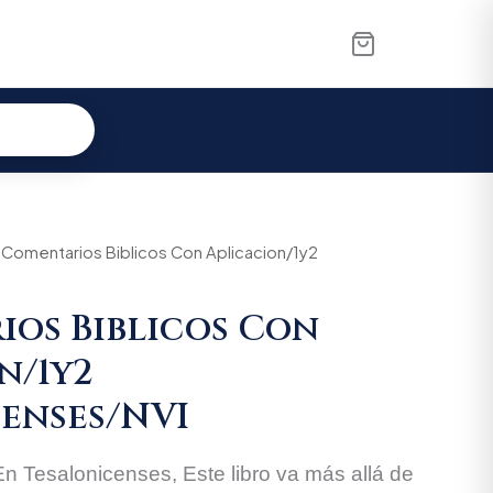
al
 Comentarios Biblicos Con Aplicacion/1y2
Current
price
os Biblicos Con
is:
n/1y2
00.
$81.890.
enses/NVI
n Tesalonicenses, Este libro va más allá de