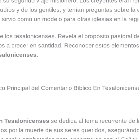
te su segundo viaje misionero. Los creyentes eran re
díos y de los gentiles, y tenían preguntas sobre la e
sirvió como un modelo para otras iglesias en la re
e los tesalonicenses. Revela el propósito pastoral de
rlos a crecer en santidad. Reconocer estos elemento
salonicenses
.
o Principal del Comentario Bíblico En Tesalonicens
En Tesalonicenses
se dedica al tema recurrente de l
dos por la muerte de sus seres queridos, asegurándo