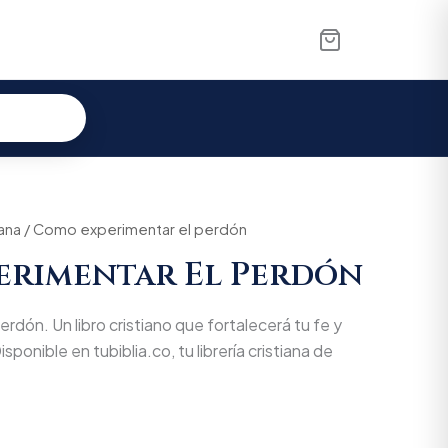
iana
/ Como experimentar el perdón
erimentar El Perdón
dón. Un libro cristiano que fortalecerá tu fe y
isponible en tubiblia.co, tu librería cristiana de