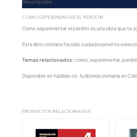
Descripción
Valoraciones (0)
Como experimentar el perdón
Como experimentar el perdón es una obra que te ayud
Este libro cristiano ha sido cuidadosamente seleccio
Temas relacionados:
como, experimentar, perdó
Disponible en tubiblia.co, tu librería cristiana en Co
Productos relacionados
Original
Current
price
price
was:
is: