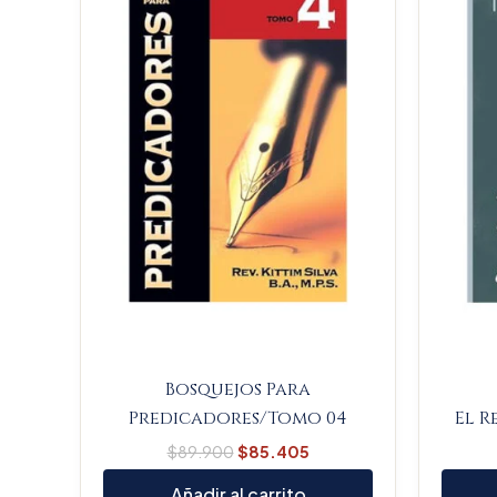
$89.900.
$85.405.
Bosquejos Para
Predicadores/Tomo 04
El R
$
89.900
$
85.405
Añadir al carrito