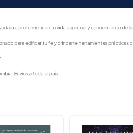
ará a profundizar en tu vida espiritual y conocimiento de las
nado para edificar tu fe y brindarte herramientas prácticas pa
n
lombia. Envíos a todo el país.
Original
Current
Original
price
price
price
p
was:
is:
was:
i