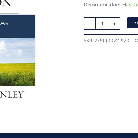
Disponibilidad:
Hay ex
A
-
+
SKU:
9781400221820
C