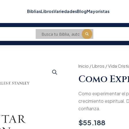
Biblias
Libros
Variedades
Blog
Mayoristas
Como
Inicio
/
Libros
/
Vida Crist
experimentar
Como Exp
el
perdón
cantidad
Como experimentar el per
crecimiento espiritual. D
confianza.
$
55.188